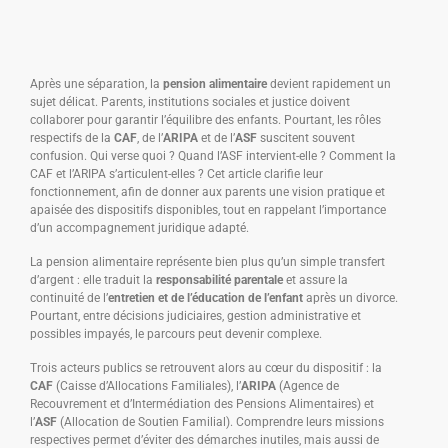
Après une séparation, la
pension alimentaire
devient rapidement un
sujet délicat. Parents, institutions sociales et justice doivent
collaborer pour garantir l’équilibre des enfants. Pourtant, les rôles
respectifs de la
CAF
, de l’
ARIPA
et de l’
ASF
suscitent souvent
confusion. Qui verse quoi ? Quand l’ASF intervient-elle ? Comment la
CAF et l’ARIPA s’articulent-elles ? Cet article clarifie leur
fonctionnement, afin de donner aux parents une vision pratique et
apaisée des dispositifs disponibles, tout en rappelant l’importance
d’un accompagnement juridique adapté.
La pension alimentaire représente bien plus qu’un simple transfert
d’argent : elle traduit la
responsabilité parentale
et assure la
continuité de l’
entretien et de l’éducation de l’enfant
après un divorce.
Pourtant, entre décisions judiciaires, gestion administrative et
possibles impayés, le parcours peut devenir complexe.
Trois acteurs publics se retrouvent alors au cœur du dispositif : la
CAF
(Caisse d’Allocations Familiales), l’
ARIPA
(Agence de
Recouvrement et d’Intermédiation des Pensions Alimentaires) et
l’
ASF
(Allocation de Soutien Familial). Comprendre leurs missions
respectives permet d’éviter des démarches inutiles, mais aussi de