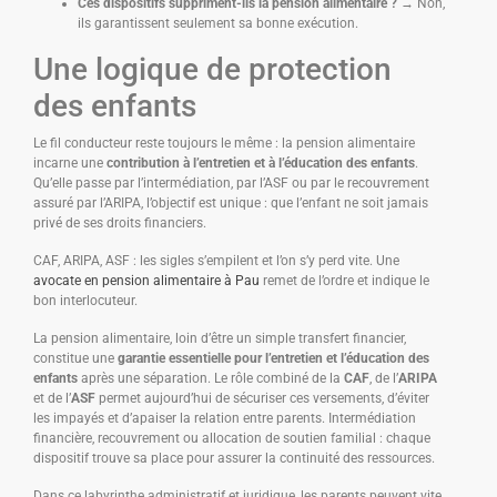
Ces dispositifs suppriment-ils la pension alimentaire ?
→ Non,
ils garantissent seulement sa bonne exécution.
Une logique de protection
des enfants
Le fil conducteur reste toujours le même : la pension alimentaire
incarne une
contribution à l’entretien et à l’éducation des enfants
.
Qu’elle passe par l’intermédiation, par l’ASF ou par le recouvrement
assuré par l’ARIPA, l’objectif est unique : que l’enfant ne soit jamais
privé de ses droits financiers.
CAF, ARIPA, ASF : les sigles s’empilent et l’on s’y perd vite. Une
avocate en pension alimentaire à Pau
remet de l’ordre et indique le
bon interlocuteur.
La pension alimentaire, loin d’être un simple transfert financier,
constitue une
garantie essentielle pour l’entretien et l’éducation des
enfants
après une séparation. Le rôle combiné de la
CAF
, de l’
ARIPA
et de l’
ASF
permet aujourd’hui de sécuriser ces versements, d’éviter
les impayés et d’apaiser la relation entre parents. Intermédiation
financière, recouvrement ou allocation de soutien familial : chaque
dispositif trouve sa place pour assurer la continuité des ressources.
Dans ce labyrinthe administratif et juridique, les parents peuvent vite