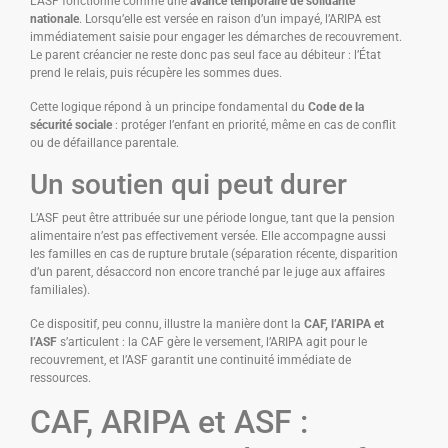
L’ASF fonctionne comme une
avance temporaire de solidarité
nationale
. Lorsqu’elle est versée en raison d’un impayé, l’ARIPA est
immédiatement saisie pour engager les démarches de recouvrement.
Le parent créancier ne reste donc pas seul face au débiteur : l’État
prend le relais, puis récupère les sommes dues.
Cette logique répond à un principe fondamental du
Code de la
sécurité sociale
: protéger l’enfant en priorité, même en cas de conflit
ou de défaillance parentale.
Un soutien qui peut durer
L’ASF peut être attribuée sur une période longue, tant que la pension
alimentaire n’est pas effectivement versée. Elle accompagne aussi
les familles en cas de rupture brutale (séparation récente, disparition
d’un parent, désaccord non encore tranché par le juge aux affaires
familiales).
Ce dispositif, peu connu, illustre la manière dont la
CAF, l’ARIPA et
l’ASF
s’articulent : la CAF gère le versement, l’ARIPA agit pour le
recouvrement, et l’ASF garantit une continuité immédiate de
ressources.
CAF, ARIPA et ASF :