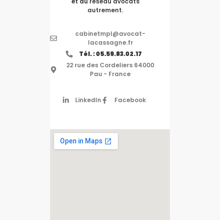
et du
réseau avocats
autrement.
cabinetmpl@avocat-
lacassagne.fr
Tél. : 05.59.83.02.17
22 rue des Cordeliers 64000
Pau - France
LinkedIn
Facebook