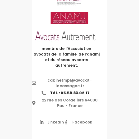
membre de
l’Association
avocats de la famille
, de
l’anamj
et du
réseau avocats
autrement.
cabinetmpl@avocat-
lacassagne.fr
Tél. : 05.59.83.02.17
22 rue des Cordeliers 64000
Pau - France
LinkedIn
Facebook