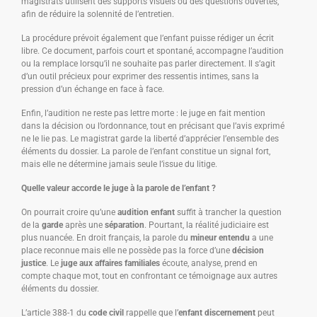
magistrats utilisent des supports visuels ou des questions ouvertes,
afin de réduire la solennité de l’entretien.
La procédure prévoit également que l’enfant puisse rédiger un écrit
libre. Ce document, parfois court et spontané, accompagne l’audition
ou la remplace lorsqu’il ne souhaite pas parler directement. Il s’agit
d’un outil précieux pour exprimer des ressentis intimes, sans la
pression d’un échange en face à face.
Enfin, l’audition ne reste pas lettre morte : le juge en fait mention
dans la décision ou l’ordonnance, tout en précisant que l’avis exprimé
ne le lie pas. Le magistrat garde la liberté d’apprécier l’ensemble des
éléments du dossier. La parole de l’enfant constitue un signal fort,
mais elle ne détermine jamais seule l’issue du litige.
Quelle valeur accorde le juge à la parole de l’enfant ?
On pourrait croire qu’une
audition enfant
suffit à trancher la question
de la
garde
après une
séparation
. Pourtant, la réalité judiciaire est
plus nuancée. En droit français, la parole du
mineur entendu
a une
place reconnue mais elle ne possède pas la force d’une
décision
justice
. Le
juge aux affaires familiales
écoute, analyse, prend en
compte chaque mot, tout en confrontant ce témoignage aux autres
éléments du dossier.
L’article 388-1 du
code civil
rappelle que l’
enfant discernement
peut