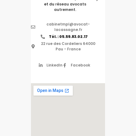
et du
réseau avocats
autrement.
cabinetmpl@avocat-
lacassagne.fr
Tél. : 05.59.83.02.17
22 rue des Cordeliers 64000
Pau - France
LinkedIn
Facebook