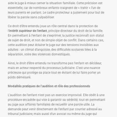
aide le juge à mieux cerner la situation familiale. Cette précision est
essentielle, car de nombreux enfants craignent de « trahir » l’un de
leurs parents en parlant. Le cadre protecteur a justement pour but de
libérer la parole sans culpabiliser.
Ce droit d’être entendu joue un rôle central dans la protection de
l’
intérêt supérieur de l’enfant
, principe directeur du droit de la famille.
En permettant à l’enfant de s’exprimer, la justice reconnaît son statut
de sujet de droit, et non de simple objet de conflit. Dans certains cas,
cette audition peut éclairer le juge sur des tensions invisibles aux
adultes : un climat d’angoisse, des difficultés scolaires liées à la
séparation, voire des violences domestiques.
Ainsi, le droit d’être entendu ne transforme pas l’enfant en décideur,
mais en acteur respecté du processus judiciaire. C’est une nuance
précieuse qui protège sa place tout en évitant de lui faire porter un
poids démesuré.
Modalités pratiques de l’audition et rôle des professionnels
L’audition de l’enfant n’est pas un exercice improvisé. Elle obéit à une
procédure encadrée qui vise à garantir sa sérénité, tout en permettant
au juge aux affaires familiales de recueillir une parole utile. La
demande peut venir directement de l’enfant par courrier adressé au
tribunal judiciaire, mais aussi d’un avocat ou même du juge qui