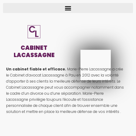
CABINET
LACASSAGNE
Un cabinet fiable et efficace.
Marie-Pierre Lacassagne a crée
le Cabinet d’avocat Lacassagne à Pau en 2012 avec la volonté
d’apporter à ses clients la meilleure défense de leurs intérêts. Le
Cabinet Lacassagne peut vous accompagner notamment dans
le cadre d’un divorce ou d’une séparation. Marie-Pierre
Lacassagne privilégie toujours l’écoute et l’assistance
personnalisée de chaque client afin de trouver ensemble une
solution et mettre en place la meilleure défense de vos intérêts .