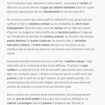
la loi française vient répondre à cette réalité : permettre à l’
enfant
de
déposer sa parole devant le
juge aux affaires familiales
dans un cadre
sécurisé, respectueux de son
discernement
et de son bien-être.
On pourrait penser que cette audition détermine tout, qu’une phrase
suffirait à fixer la
résidence enfant
ou les modalités du
droit visite
hebergement
. Dans les faits, l’avis de l’
enfant
est un élément parmi
d’autres. Le magistrat reste maître de sa
decision justice
et s’appuie
sur l’ensemble du dossier, les
revenus parents
, la situation de chaque
parent debiteur
ou
parent creancier
, les besoins liés à l’
entretien
education enfants
. L’
interet enfant
demeure la boussole, ce qui
explique que la parole du jeune ne soit jamais une injonction mais un
repère.
Certaines familles hésitent encore à solliciter l’
audition mineur
. Elles
redoutent de le confronter à des choix difficiles. Pourtant, le
juge
audition
a justement pour rôle de recueillir cette parole sans pression,
dans un contexte neutre. L’enfant ne tranche pas le conflit entre ses
parents
, il dit ce qu’il vit, ce qu’il ressent, ce qu’il espère parfois. Ce
simple espace de parole peut alléger des tensions et permettre aux
adultes de prendre conscience de ses besoins réels.
Dans ce parcours souvent semé d’incertitudes, l’accompagnement
par un
avocat droit famille
à Pau peut faire toute la différence. Le
cabinet Lacassagne
aide les
parents
à préparer leur dossier, à