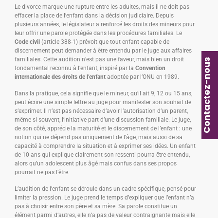
Le divorce marque une rupture entre les adultes, mais il ne doit pas
effacer la place de l’enfant dans la décision judiciaire. Depuis
plusieurs années, le législateur a renforcé les droits des mineurs pour
leur offrir une parole protégée dans les procédures familiales. Le
Code civil
(article 388-1) prévoit que tout enfant capable de
discernement peut demander à être entendu par le juge aux affaires
familiales. Cette audition n’est pas une faveur, mais bien un droit
Contactez-nous
fondamental reconnu à l’enfant, inspiré par la
Convention
internationale des droits de l’enfant
adoptée par l’ONU en 1989.
Dans la pratique, cela signifie que le mineur, qu’il ait 9, 12 ou 15 ans,
peut écrire une simple lettre au juge pour manifester son souhait de
s’exprimer. Il n’est pas nécessaire d’avoir l’autorisation d’un parent,
même si souvent, l’initiative part d’une discussion familiale. Le juge,
de son côté, apprécie la maturité et le discernement de l’enfant : une
notion qui ne dépend pas uniquement de l’âge, mais aussi de sa
capacité à comprendre la situation et à exprimer ses idées. Un enfant
de 10 ans qui explique clairement son ressenti pourra être entendu,
alors qu’un adolescent plus âgé mais confus dans ses propos
pourrait ne pas l’être.
L’audition de l’enfant se déroule dans un cadre spécifique, pensé pour
limiter la pression. Le juge prend le temps d’expliquer que l’enfant n’a
pas à choisir entre son père et sa mère. Sa parole constitue un
élément parmi d’autres, elle n’a pas de valeur contraignante mais elle