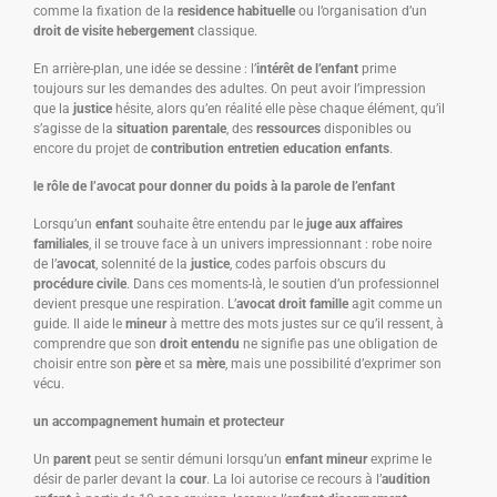
comme la fixation de la
residence habituelle
ou l’organisation d’un
droit de visite hebergement
classique.
En arrière-plan, une idée se dessine : l’
intérêt de l’enfant
prime
toujours sur les demandes des adultes. On peut avoir l’impression
que la
justice
hésite, alors qu’en réalité elle pèse chaque élément, qu’il
s’agisse de la
situation parentale
, des
ressources
disponibles ou
encore du projet de
contribution entretien education enfants
.
le rôle de l’avocat pour donner du poids à la parole de l’enfant
Lorsqu’un
enfant
souhaite être entendu par le
juge aux affaires
familiales
, il se trouve face à un univers impressionnant : robe noire
de l’
avocat
, solennité de la
justice
, codes parfois obscurs du
procédure civile
. Dans ces moments-là, le soutien d’un professionnel
devient presque une respiration. L’
avocat droit famille
agit comme un
guide. Il aide le
mineur
à mettre des mots justes sur ce qu’il ressent, à
comprendre que son
droit entendu
ne signifie pas une obligation de
choisir entre son
père
et sa
mère
, mais une possibilité d’exprimer son
vécu.
un accompagnement humain et protecteur
Un
parent
peut se sentir démuni lorsqu’un
enfant mineur
exprime le
désir de parler devant la
cour
. La loi autorise ce recours à l’
audition