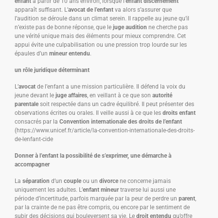
enfant
à partir de 10 ans environ, lorsque l’
enfant discernement
apparaît suffisant. L’
avocat de l’enfant
va alors s’assurer que
l’audition se déroule dans un climat serein. Il rappelle au jeune qu’il
n’existe pas de bonne réponse, que le
juge audition
ne cherche pas
une vérité unique mais des éléments pour mieux comprendre. Cet
appui évite une culpabilisation ou une pression trop lourde sur les
épaules d’un
mineur entendu
.
un rôle juridique déterminant
L’
avocat
de l’enfant a une mission particulière. Il défend la voix du
jeune devant le
juge affaires
, en veillant à ce que son
autorité
parentale
soit respectée dans un cadre équilibré. Il peut présenter des
observations écrites ou orales. Il veille aussi à ce que les
droits enfant
consacrés par la
Convention internationale des droits de l’enfant
(https://www.unicef.fr/article/la-convention-internationale-des-droits-
de-lenfant-cide
Donner à l’enfant la possibilité de s’exprimer, une démarche à
accompagner
La
séparation
d’un
couple
ou un
divorce
ne concerne jamais
uniquement les adultes. L’
enfant mineur
traverse lui aussi une
période d’incertitude, parfois marquée par la peur de perdre un
parent
,
par la crainte de ne pas être compris, ou encore par le sentiment de
subir des décisions qui bouleversent sa vie. Le
droit entendu
qu’offre