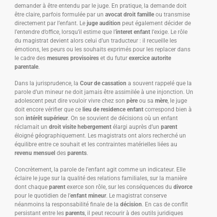
demander à être entendu par le juge. En pratique, la demande doit
être claire, parfois formulée par un
avocat droit famille
ou transmise
directement par l’enfant. Le
juge audition
peut également décider de
l’entendre d’office, lorsqu’il estime que l’
interet enfant
l’exige. Le rôle
du magistrat devient alors celui d’un traducteur : il recueille les
émotions, les peurs ou les souhaits exprimés pour les replacer dans
le cadre des
mesures provisoires
et du futur
exercice autorite
parentale
.
Dans la jurisprudence, la
Cour de cassation
a souvent rappelé que la
parole d’un mineur ne doit jamais être assimilée à une injonction. Un
adolescent peut dire vouloir vivre chez son
père
ou sa
mère
, le juge
doit encore vérifier que ce
lieu de residence enfant
correspond bien à
son
intérêt supérieur
. On se souvient de décisions où un enfant
réclamait un
droit visite hebergement
élargi auprès d’un
parent
éloigné géographiquement. Les magistrats ont alors recherché un
équilibre entre ce souhait et les contraintes matérielles liées au
revenu mensuel
des
parents
.
Concrètement, la parole de l’enfant agit comme un indicateur. Elle
éclaire le juge sur la qualité des relations familiales, sur la manière
dont chaque
parent
exerce son rôle, sur les conséquences du
divorce
pour le quotidien de l’
enfant mineur
. Le magistrat conserve
néanmoins la responsabilité finale de la
décision
. En cas de conflit
persistant entre les
parents
, il peut recourir à des outils juridiques