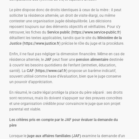
Le père dispose donc de droits identiques à ceux de la mère : il peut
solliciter la résidence alternée, un droit de visite élargi, ou même
contester une organisation jugée déséquilibrée. Les décisions
reposent toujours sur des éléments objectifs et vérifiables. Pour s’y
retrouver, les fiches du
Service public
(
https://www.service-public.fr
)
détaillent les textes applicables, tandis que le site du
Ministère de la
Justice
(
https://www.justice.fr
) précise le rôle du juge et la procédure.
Enfin, il ne faut pas négliger la dimension financière. Même en cas de
résidence alternée, le
JAF
peut fixer une
pension alimentaire
destinée
à couvrir les besoins quotidiens de l’enfant (entretien, éducation,
santé). La
CAF
(
https://www.caf.fr
) propose un barème indicatif,
souvent utilisé comme base d’évaluation, bien que le juge conserve
un pouvoir d’appréciation.
En résumé, le cadre légal protège la place du père séparé : ses droits
sont reconnus, mais ils doivent s’appuyer sur des preuves concrètes
et une organisation crédible pour convaincre le juge que son projet
parental est viable.
Les critères pris en compte par le JAF pour évaluer la demande du
père
Lorsque le
juge aux affaires familiales (JAF)
examine la demande d’un