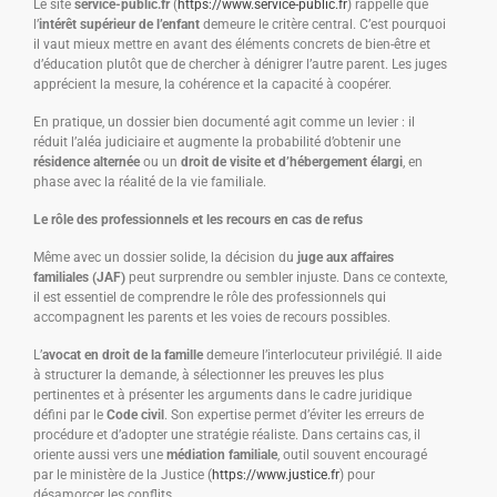
Le site
service-public.fr
(
https://www.service-public.fr
) rappelle que
l’
intérêt supérieur de l’enfant
demeure le critère central. C’est pourquoi
il vaut mieux mettre en avant des éléments concrets de bien-être et
d’éducation plutôt que de chercher à dénigrer l’autre parent. Les juges
apprécient la mesure, la cohérence et la capacité à coopérer.
En pratique, un dossier bien documenté agit comme un levier : il
réduit l’aléa judiciaire et augmente la probabilité d’obtenir une
résidence alternée
ou un
droit de visite et d’hébergement élargi
, en
phase avec la réalité de la vie familiale.
Le rôle des professionnels et les recours en cas de refus
Même avec un dossier solide, la décision du
juge aux affaires
familiales (JAF)
peut surprendre ou sembler injuste. Dans ce contexte,
il est essentiel de comprendre le rôle des professionnels qui
accompagnent les parents et les voies de recours possibles.
L’
avocat en droit de la famille
demeure l’interlocuteur privilégié. Il aide
à structurer la demande, à sélectionner les preuves les plus
pertinentes et à présenter les arguments dans le cadre juridique
défini par le
Code civil
. Son expertise permet d’éviter les erreurs de
procédure et d’adopter une stratégie réaliste. Dans certains cas, il
oriente aussi vers une
médiation familiale
, outil souvent encouragé
par le ministère de la Justice (
https://www.justice.fr
) pour
désamorcer les conflits.