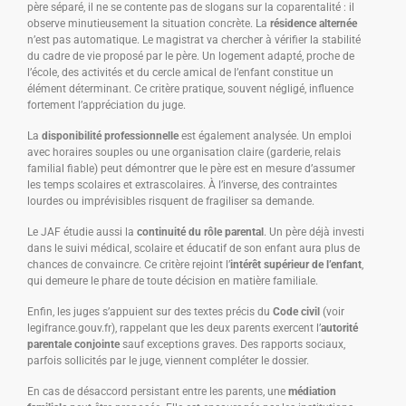
père séparé, il ne se contente pas de slogans sur la coparentalité : il
observe minutieusement la situation concrète. La
résidence alternée
n’est pas automatique. Le magistrat va chercher à vérifier la stabilité
du cadre de vie proposé par le père. Un logement adapté, proche de
l’école, des activités et du cercle amical de l’enfant constitue un
élément déterminant. Ce critère pratique, souvent négligé, influence
fortement l’appréciation du juge.
La
disponibilité professionnelle
est également analysée. Un emploi
avec horaires souples ou une organisation claire (garderie, relais
familial fiable) peut démontrer que le père est en mesure d’assumer
les temps scolaires et extrascolaires. À l’inverse, des contraintes
lourdes ou imprévisibles risquent de fragiliser sa demande.
Le JAF étudie aussi la
continuité du rôle parental
. Un père déjà investi
dans le suivi médical, scolaire et éducatif de son enfant aura plus de
chances de convaincre. Ce critère rejoint l’
intérêt supérieur de l’enfant
,
qui demeure le phare de toute décision en matière familiale.
Enfin, les juges s’appuient sur des textes précis du
Code civil
(voir
legifrance.gouv.fr), rappelant que les deux parents exercent l’
autorité
parentale conjointe
sauf exceptions graves. Des rapports sociaux,
parfois sollicités par le juge, viennent compléter le dossier.
En cas de désaccord persistant entre les parents, une
médiation