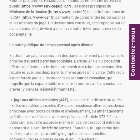
Pour se préparer, les ressources officielles comme le site du
Service
public
(
https://www.service-public.fr
) , les fiches pratiques du
Ministère de la Justice
(
https://www.justice.fr
) ou les informations de
la
CAF
(
https://www.caf.fr
) permettent de comprendre les démarches
et les attentes du juge. Un dossier bien construit, accompagné par un
avocat spécialisé, devient alors un véritable levier pour préserver la
Contactez-nous
coparentalité.
Le cadre juridique du temps parental après divorce
En droit français, la séparation des parents ne remet pas en cause le
principe d’
autorité parentale conjointe
. L’article 371-1 du
Code civil
affirme que l’enfant a le droit d’entretenir des relations personnelles
régulières avec ses deux parents, même après un divorce. Cette règle
est renforcée par la jurisprudence de la
Cour de cassation
, qui
rappelle que la coparentalité demeure la norme, sauf circonstances
graves (violences, désintérêt manifeste).
Le
juge aux affaires familiales (JAF)
, saisi lors d’un divorce ou après,
fixe les modalités concrètes d’exercice : résidence alternée, résidence
principale avec droits de visite et d’hébergement, ou aménagements
spécifiques. La résidence alternée, prévue par l’article 373-2-9 du
Code civil, peut être accordée même en cas de désaccord entre les
parents si elle sert l’
intérêt de l’enfant
. Toutefois, le juge vérifie des
critères pratiques : proximité géographique des domiciles,
compatibilité des rythmes de vie, et équilibre affectif.