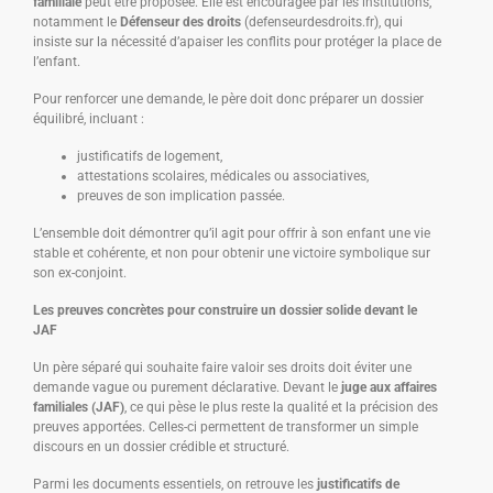
familiale
peut être proposée. Elle est encouragée par les institutions,
notamment le
Défenseur des droits
(defenseurdesdroits.fr), qui
insiste sur la nécessité d’apaiser les conflits pour protéger la place de
l’enfant.
Pour renforcer une demande, le père doit donc préparer un dossier
équilibré, incluant :
justificatifs de logement,
attestations scolaires, médicales ou associatives,
preuves de son implication passée.
L’ensemble doit démontrer qu’il agit pour offrir à son enfant une vie
stable et cohérente, et non pour obtenir une victoire symbolique sur
son ex-conjoint.
Les preuves concrètes pour construire un dossier solide devant le
JAF
Un père séparé qui souhaite faire valoir ses droits doit éviter une
demande vague ou purement déclarative. Devant le
juge aux affaires
familiales (JAF)
, ce qui pèse le plus reste la qualité et la précision des
preuves apportées. Celles-ci permettent de transformer un simple
discours en un dossier crédible et structuré.
Parmi les documents essentiels, on retrouve les
justificatifs de