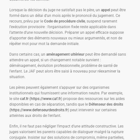
Lorsque la décision du juge ne satisfait pas le père, un
appel
peut être
formé dans un délai d’un mois après le prononcé du jugement. Ce
recours, prévu par le
Code de procédure civile
, suspend rarement
l’exécution provisoire : l’organisation fixée reste applicable dans
l’attente d’une nouvelle décision. Préparer un appel efficace suppose
d’apporter des éléments nouveaux ou mieux argumentés, et non de
répéter mot pour mot la demande initiale.
Dans certains cas, un
aménagement ultérieur
peut être demandé sans
attendre un appel, si un changement notable survient :
déménagement, évolution professionnelle, problème de santé de
l’enfant. Le JAF peut alors être saisi à nouveau pour réexaminer la
situation.
Les pères peuvent également s’appuyer sur des organismes
institutionnels qui fournissent une information neutre. Par exemple,
le site
caf.fr
(
https://www.caf.fr
) propose des ressources sur les aides
disponibles en cas de séparation, tandis que le
Défenseur des droits
(
https://www.defenseurdesdroits.fr
) peut intervenir sur certaines
atteintes aux droits de l’enfant.
Enfin, il ne faut pas négliger l’impact d’une attitude constructive. Les
juges valorisent les parents capables de dialoguer malgré la rupture
conjugale. Insister sur des solutions de compromis, même partielles,