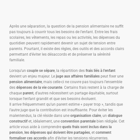
Après une séparation, la question de la pension alimentaire ne suffit
pas toujours à couvrir tous les besoins de l’enfant. Entre les frais
scolaires, les vêtements, les repas ou les activités, les dépenses du
quotidien peuvent rapidement devenir un sujet de tension entre
parents. Pourtant, il existe des règles, des outils et des accords clairs
permettant d’éviter les désaccords et de préserver la sérénité
familiale.
Lorsqu’un
couple se sépare
, la répartition des
frais liés à l’enfant
devient un enjeu majeur. Le
juge aux affaires familiales
peut fixer une
pension alimentaire
, mais celle-ci ne couvre pas toujours l’ensemble
des
dépenses de la vie courante
. Certains frais restent à la charge de
chaque
parent
, d’autres nécessitent un partage équitable, surtout
lorsque l’enfant grandit et que ses besoins évoluent.
Il arrive fréquemment qu’un parent estime « payer trop », tandis que
l’autre juge que la contribution est insuffisante. Pour éviter les
malentendus, la clé réside dans une
organisation claire
, un
dialogue
constructif
et, idéalement, une
convention parentale
bien rédigée. Cet
article vous aide à comprendre
quels frais sont inclus dans la
pension
,
les dépenses qui doivent être partagées
, et
comment
formaliser ces accords
afin d’éviter les tensions récurrentes.