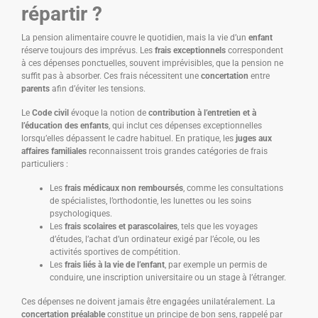
répartir ?
La pension alimentaire couvre le quotidien, mais la vie d’un
enfant
réserve toujours des imprévus. Les
frais exceptionnels
correspondent
à ces dépenses ponctuelles, souvent imprévisibles, que la pension ne
suffit pas à absorber. Ces frais nécessitent une
concertation
entre
parents
afin d’éviter les tensions.
Le
Code civil
évoque la notion de
contribution à l’entretien et à
l’éducation des enfants
, qui inclut ces dépenses exceptionnelles
lorsqu’elles dépassent le cadre habituel. En pratique, les
juges aux
affaires familiales
reconnaissent trois grandes catégories de frais
particuliers :
Les
frais médicaux non remboursés
, comme les consultations
de spécialistes, l’orthodontie, les lunettes ou les soins
psychologiques.
Les
frais scolaires et parascolaires
, tels que les voyages
d’études, l’achat d’un ordinateur exigé par l’école, ou les
activités sportives de compétition.
Les
frais liés à la vie de l’enfant
, par exemple un permis de
conduire, une inscription universitaire ou un stage à l’étranger.
Ces dépenses ne doivent jamais être engagées unilatéralement. La
concertation préalable
constitue un principe de bon sens, rappelé par