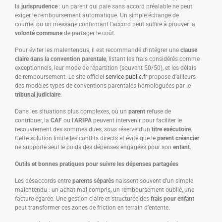
la
jurisprudence
: un parent qui paie sans accord préalable ne peut
exiger le remboursement automatique. Un simple échange de
courriel ou un message confirmant l’accord peut suffire à prouver la
volonté commune
de partager le coût.
Pour éviter les malentendus, il est recommandé d’intégrer une
clause
claire dans la convention parentale
, listant les frais considérés comme
exceptionnels, leur mode de répartition (souvent 50/50), et les délais
de remboursement. Le site officiel
service-public.fr
propose d’ailleurs
des modèles types de conventions parentales homologuées par le
tribunal judiciaire
.
Dans les situations plus complexes, où un
parent
refuse de
contribuer, la
CAF
ou l’
ARIPA
peuvent intervenir pour faciliter le
recouvrement des sommes dues, sous réserve d’un
titre exécutoire
.
Cette solution limite les conflits directs et évite que le
parent créancier
ne supporte seul le poids des dépenses engagées pour son
enfant
.
Outils et bonnes pratiques pour suivre les dépenses partagées
Les désaccords entre
parents séparés
naissent souvent d’un simple
malentendu : un achat mal compris, un remboursement oublié, une
facture égarée. Une gestion claire et structurée des
frais pour enfant
peut transformer ces zones de friction en terrain d’entente.