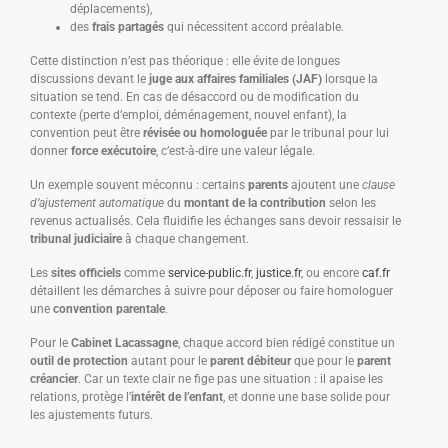
déplacements),
des
frais partagés
qui nécessitent accord préalable.
Cette distinction n’est pas théorique : elle évite de longues
discussions devant le
juge aux affaires familiales (JAF)
lorsque la
situation se tend. En cas de désaccord ou de modification du
contexte (perte d’emploi, déménagement, nouvel enfant), la
convention peut être
révisée ou homologuée
par le tribunal pour lui
donner
force exécutoire
, c’est-à-dire une valeur légale.
Un exemple souvent méconnu : certains
parents
ajoutent une
clause
d’ajustement automatique
du
montant de la contribution
selon les
revenus actualisés. Cela fluidifie les échanges sans devoir ressaisir le
tribunal judiciaire
à chaque changement.
Les
sites officiels
comme
service-public.fr
,
justice.fr
, ou encore
caf.fr
détaillent les démarches à suivre pour déposer ou faire homologuer
une
convention parentale
.
Pour le
Cabinet Lacassagne
, chaque accord bien rédigé constitue un
outil de protection
autant pour le
parent débiteur
que pour le
parent
créancier
. Car un texte clair ne fige pas une situation : il apaise les
relations, protège l’
intérêt de l’enfant
, et donne une base solide pour
les ajustements futurs.