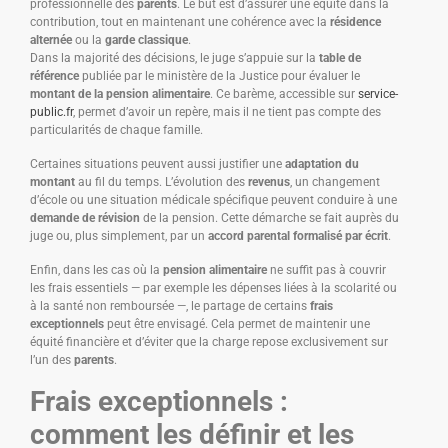
professionnelle des
parents
. Le but est d’assurer une équité dans la
contribution, tout en maintenant une cohérence avec la
résidence
alternée
ou la
garde classique
.
Dans la majorité des décisions, le juge s’appuie sur la
table de
référence
publiée par le ministère de la Justice pour évaluer le
montant de la pension alimentaire
. Ce barème, accessible sur
service-
public.fr
, permet d’avoir un repère, mais il ne tient pas compte des
particularités de chaque famille.
Certaines situations peuvent aussi justifier une
adaptation du
montant
au fil du temps. L’évolution des
revenus
, un changement
d’école ou une situation médicale spécifique peuvent conduire à une
demande de révision
de la pension. Cette démarche se fait auprès du
juge ou, plus simplement, par un
accord parental formalisé par écrit
.
Enfin, dans les cas où la
pension alimentaire
ne suffit pas à couvrir
les frais essentiels — par exemple les dépenses liées à la scolarité ou
à la santé non remboursée —, le partage de certains
frais
exceptionnels
peut être envisagé. Cela permet de maintenir une
équité financière et d’éviter que la charge repose exclusivement sur
l’un des
parents
.
Frais exceptionnels :
comment les définir et les