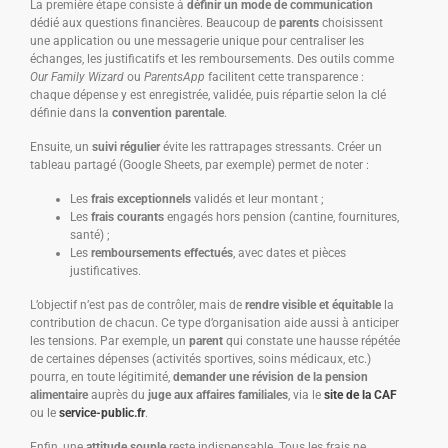
La première étape consiste à
définir un mode de communication
dédié aux questions financières. Beaucoup de
parents
choisissent
une application ou une messagerie unique pour centraliser les
échanges, les justificatifs et les remboursements. Des outils comme
Our Family Wizard
ou
ParentsApp
facilitent cette transparence :
chaque dépense y est enregistrée, validée, puis répartie selon la clé
définie dans la
convention parentale
.
Ensuite, un
suivi régulier
évite les rattrapages stressants. Créer un
tableau partagé (Google Sheets, par exemple) permet de noter :
Les
frais exceptionnels
validés et leur montant ;
Les
frais courants
engagés hors pension (cantine, fournitures,
santé) ;
Les
remboursements effectués
, avec dates et pièces
justificatives.
L’objectif n’est pas de contrôler, mais de
rendre visible et équitable
la
contribution de chacun. Ce type d’organisation aide aussi à anticiper
les tensions. Par exemple, un
parent
qui constate une hausse répétée
de certaines dépenses (activités sportives, soins médicaux, etc.)
pourra, en toute légitimité,
demander une révision de la pension
alimentaire
auprès du
juge aux affaires familiales
, via le
site de la CAF
ou le
service-public.fr
.
Enfin, une
attitude souple
reste indispensable. Tous les frais ne