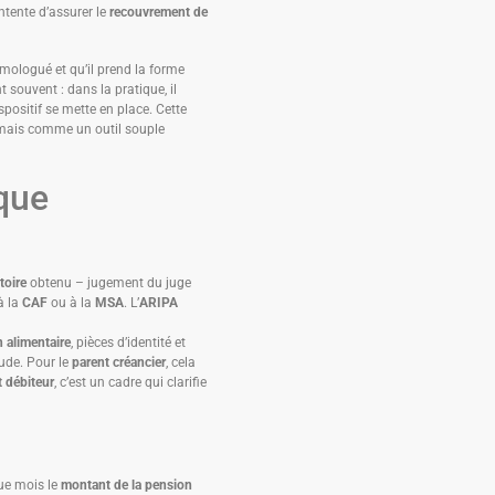
ntente d’assurer le
recouvrement de
omologué et qu’il prend la forme
t souvent : dans la pratique, il
positif se mette en place. Cette
mais comme un outil souple
ique
toire
obtenu – jugement du juge
à la
CAF
ou à la
MSA
. L’
ARIPA
 alimentaire
, pièces d’identité et
tude. Pour le
parent créancier
, cela
t débiteur
, c’est un cadre qui clarifie
ue mois le
montant de la pension