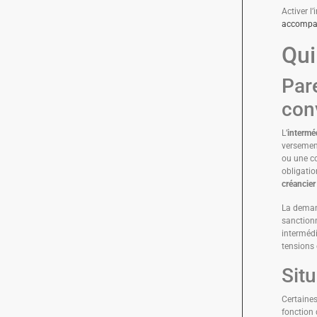
Activer l
accompag
Qui
Par
con
L’
intermé
versemen
ou une c
obligation
créancier
La demande
sanctionn
intermédi
tensions 
Situ
Certaines
fonction 