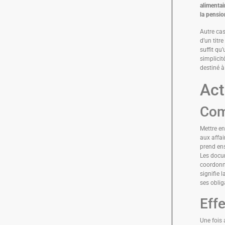
alimentai
la pensio
Autre cas
d’un titre 
suffit qu
simplicit
destiné à
Act
Com
Mettre en 
aux affa
prend ens
Les docum
coordonné
signifie 
ses oblig
Eff
Une fois 