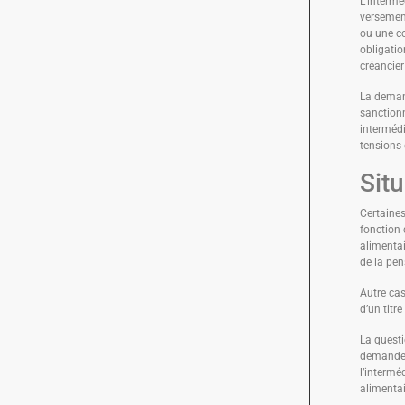
L’intermé
versement
ou une co
obligatio
créancier 
La demande
sanctionn
intermédi
tensions 
Situ
Certaines
fonction 
alimentai
de la pen
Autre cas
d’un titre
La questi
demande a
l’intermé
alimentai