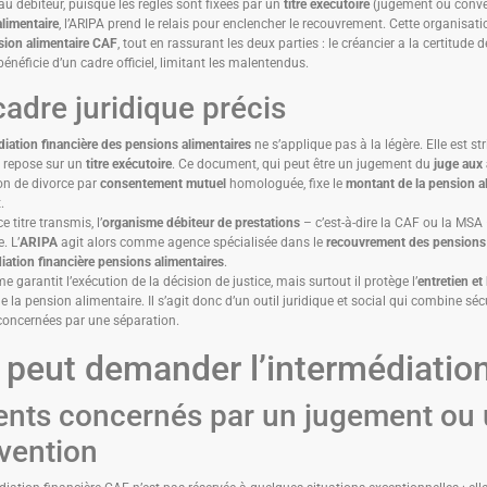
au débiteur, puisque les règles sont fixées par un
titre exécutoire
(jugement ou conven
limentaire
, l’ARIPA prend le relais pour enclencher le recouvrement. Cette organisat
sion alimentaire CAF
, tout en rassurant les deux parties : le créancier a la certitude d
bénéficie d’un cadre officiel, limitant les malentendus.
cadre juridique précis
diation financière des pensions alimentaires
ne s’applique pas à la légère. Elle est st
t repose sur un
titre exécutoire
. Ce document, qui peut être un jugement du
juge aux 
on de divorce par
consentement mutuel
homologuée, fixe le
montant de la pension a
.
e titre transmis, l’
organisme débiteur de prestations
– c’est-à-dire la CAF ou la MSA –
. L’
ARIPA
agit alors comme agence spécialisée dans le
recouvrement des pensions 
iation financière pensions alimentaires
.
e garantit l’exécution de la décision de justice, mais surtout il protège l’
entretien et
e la pension alimentaire. Il s’agit donc d’un outil juridique et social qui combine sécur
concernées par une séparation.
 peut demander l’intermédiation
ents concernés par un jugement ou
vention