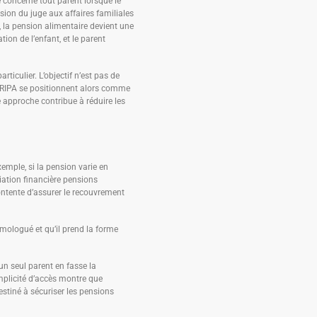
e concerne tout parent lorsque le
sion du juge aux affaires familiales
 la pension alimentaire devient une
tion de l’enfant, et le parent
rticulier. L’objectif n’est pas de
l’ARIPA se positionnent alors comme
 approche contribue à réduire les
xemple, si la pension varie en
iation financière pensions
contente d’assurer le recouvrement
omologué et qu’il prend la forme
’un seul parent en fasse la
mplicité d’accès montre que
stiné à sécuriser les pensions