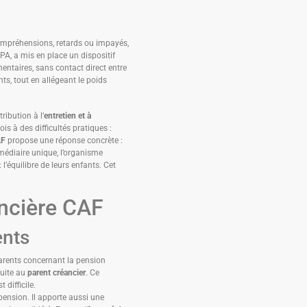
compréhensions, retards ou impayés,
RIPA, a mis en place un dispositif
mentaires, sans contact direct entre
ts, tout en allégeant le poids
ribution à l’
entretien et à
s à des difficultés pratiques :
AF
propose une réponse concrète :
rmédiaire unique, l’organisme
 l’équilibre de leurs enfants. Cet
ancière CAF
ents
 parents concernant la pension
suite au
parent créancier
. Ce
difficile.
 pension. Il apporte aussi une