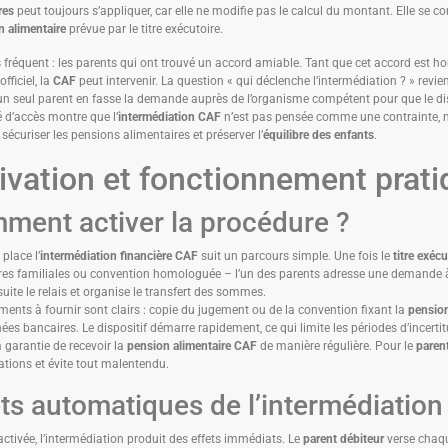
res
peut toujours s’appliquer, car elle ne modifie pas le calcul du montant. Elle se co
n alimentaire
prévue par le titre exécutoire.
 fréquent : les parents qui ont trouvé un accord amiable. Tant que cet accord est h
officiel, la
CAF
peut intervenir. La question « qui déclenche l’intermédiation ? » revien
’un seul parent en fasse la demande auprès de l’organisme compétent pour que le dis
é d’accès montre que l’
intermédiation CAF
n’est pas pensée comme une contrainte, 
 sécuriser les pensions alimentaires et préserver l’
équilibre des enfants
.
ivation et fonctionnement prat
ment activer la procédure ?
place l’
intermédiation financière CAF
suit un parcours simple. Une fois le
titre exécu
ires familiales ou convention homologuée – l’un des parents adresse une demande 
uite le relais et organise le transfert des sommes.
ents à fournir sont clairs : copie du jugement ou de la convention fixant la
pension
es bancaires. Le dispositif démarre rapidement, ce qui limite les périodes d’incerti
la garantie de recevoir la
pension alimentaire CAF
de manière régulière. Pour le
paren
ations et évite tout malentendu.
ets automatiques de l’intermédiation
activée, l’intermédiation produit des effets immédiats. Le
parent débiteur
verse chaq