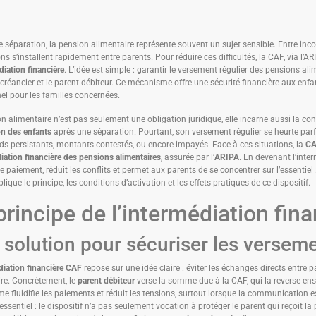
 séparation, la pension alimentaire représente souvent un sujet sensible. Entre in
ons s’installent rapidement entre parents. Pour réduire ces difficultés, la CAF, via l’A
diation financière
. L’idée est simple : garantir le versement régulier des pensions ali
 créancier et le parent débiteur. Ce mécanisme offre une sécurité financière aux enfan
l pour les familles concernées.
n alimentaire n’est pas seulement une obligation juridique, elle incarne aussi la cont
on des enfants
après une séparation. Pourtant, son versement régulier se heurte parfoi
s persistants, montants contestés, ou encore impayés. Face à ces situations, la
C
iation financière des pensions alimentaires
, assurée par l’
ARIPA
. En devenant l’inte
le paiement, réduit les conflits et permet aux parents de se concentrer sur l’essentiel :
plique le principe, les conditions d’activation et les effets pratiques de ce dispositif.
principe de l’intermédiation fin
 solution pour sécuriser les versem
diation financière CAF
repose sur une idée claire : éviter les échanges directs entre
re. Concrètement, le
parent débiteur
verse la somme due à la CAF, qui la reverse en
 fluidifie les paiements et réduit les tensions, surtout lorsque la communication est 
essentiel : le dispositif n’a pas seulement vocation à protéger le parent qui reçoit la