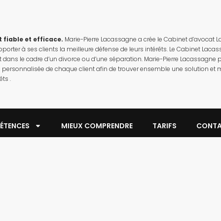
 fiable et efficace.
Marie-Pierre Lacassagne a crée le Cabinet d’avocat 
pporter à ses clients la meilleure défense de leurs intérêts. Le Cabinet L
ans le cadre d’un divorce ou d’une séparation. Marie-Pierre Lacassagne pri
e personnalisée de chaque client afin de trouver ensemble une solution et m
êts .
ÉTENCES
MIEUX COMPRENDRE
TARIFS
CONT