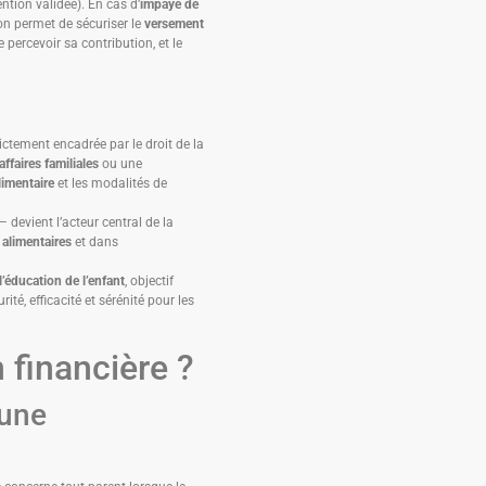
tion validée). En cas d’
impayé de
ion permet de sécuriser le
versement
e percevoir sa contribution, et le
rictement encadrée par le droit de la
affaires familiales
ou une
limentaire
et les modalités de
 devient l’acteur central de la
alimentaires
et dans
 l’éducation de l’enfant
, objectif
ité, efficacité et sérénité pour les
 financière ?
 une