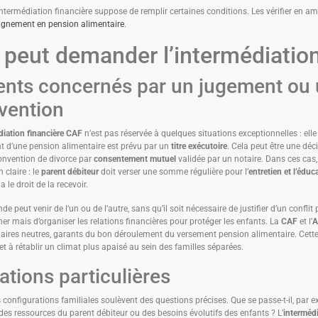
’intermédiation financière suppose de remplir certaines conditions. Les vérifier en am
nement en pension alimentaire
.
 peut demander l’intermédiation
ents concernés par un jugement ou
vention
diation financière CAF
n’est pas réservée à quelques situations exceptionnelles : elle
t d’une pension alimentaire est prévu par un
titre exécutoire
. Cela peut être une déc
onvention de divorce par
consentement mutuel
validée par un notaire. Dans ces cas,
 claire : le
parent débiteur
doit verser une somme régulière pour l’
entretien et l’éduc
a le droit de la recevoir.
 peut venir de l’un ou de l’autre, sans qu’il soit nécessaire de justifier d’un conflit pa
er mais d’organiser les relations financières pour protéger les enfants. La
CAF
et l’
A
aires neutres, garants du bon déroulement du versement pension alimentaire. Cette
et à rétablir un climat plus apaisé au sein des familles séparées.
ations particulières
 configurations familiales soulèvent des questions précises. Que se passe-t-il, par e
des ressources du parent débiteur ou des besoins évolutifs des enfants ? L’
intermédi