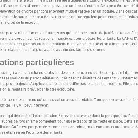
diation financière CAF n’est pas réservée à quelques situations exceptionnelles : ell
 d’une pension alimentaire est prévu par un titre exécutoire. Cela peut être une déci
nvention de divorce par consentement mutuel validée par un notaire. Dans ces cas,
n claire : le parent débiteur doit verser une somme régulière pour l’entretien et l’éduca
a le droit de la recevoir.
 peut venir de l’un ou de l’autre, sans qu’il soit nécessaire de justifier d’un conflit pa
er mais d’organiser les relations financières pour protéger les enfants. La CAF et 
aires neutres, garants du bon déroulement du versement pension alimentaire. Cette
et à rétablir un climat plus apaisé au sein des familles séparées.
ations particulières
 configurations familiales soulèvent des questions précises. Que se passe-t-il, par e
des ressources du parent débiteur ou des besoins évolutifs des enfants ? L’interméd
res peut toujours s’appliquer, car elle ne modifie pas le calcul du montant. Elle se 
sion alimentaire prévue par le titre exécutoire.
 fréquent : les parents qui ont trouvé un accord amiable. Tant que cet accord est h
 officiel, la CAF peut intervenir.
on « qui déclenche l’intermédiation ? » revient souvent : dans la pratique, il suffit qu
uprès de l’organisme compétent pour que le dispositif se mette en place. Cette si
diation CAF n’est pas pensée comme une contrainte, mais comme un outil souple de
res et préserver l’équilibre des enfants.