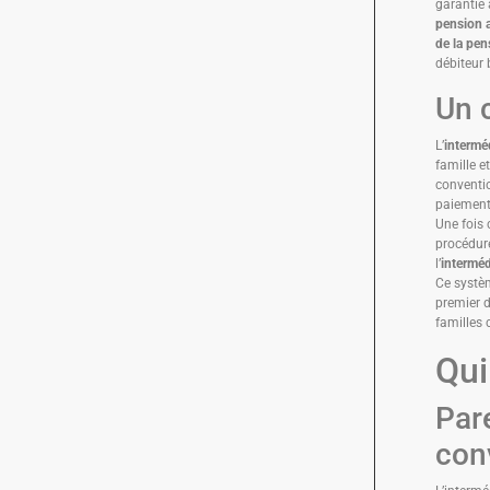
garantie 
pension a
de la pen
débiteur 
Un 
L’
intermé
famille e
conventi
paiement
Une fois c
procédure
l’
interméd
Ce systèm
premier d
familles 
Qui
Par
con