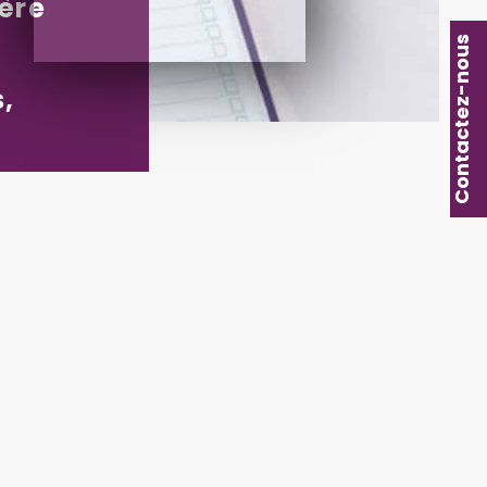
ère
Contactez-nous
s,