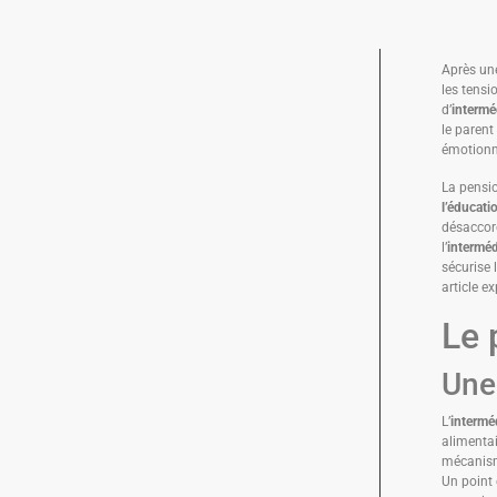
Après une
les tensi
d’
intermé
le parent
émotionne
La pensio
l’éducati
désaccord
l’
interméd
sécurise 
article ex
Le 
Une
L’
intermé
alimentai
mécanisme
Un point 