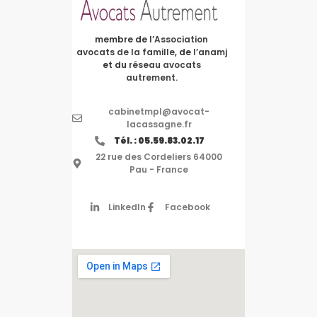
membre de
l’Association
avocats de la famille
, de
l’anamj
et du
réseau avocats
autrement.
cabinetmpl@avocat-
lacassagne.fr
Tél. : 05.59.83.02.17
22 rue des Cordeliers 64000
Pau - France
LinkedIn
Facebook