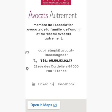
membre de
l’Association
avocats de la famille
, de
l’anamj
et du
réseau avocats
autrement.
cabinetmpl@avocat-
lacassagne.fr
Tél. : 05.59.83.02.17
22 rue des Cordeliers 64000
Pau - France
LinkedIn
Facebook