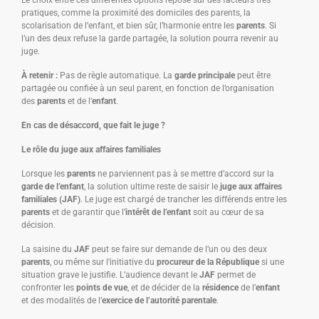
Le choix entre ces différentes options repose sur des facteurs très
pratiques, comme la proximité des domiciles des parents, la
scolarisation de l’enfant, et bien sûr, l’harmonie entre les
parents
. Si
l’un des deux refuse la garde partagée, la solution pourra revenir au
juge.
À retenir :
Pas de règle automatique. La
garde principale
peut être
partagée ou confiée à un seul parent, en fonction de l’organisation
des
parents
et de l’
enfant
.
En cas de désaccord, que fait le juge ?
Le rôle du juge aux affaires familiales
Lorsque les
parents
ne parviennent pas à se mettre d’accord sur la
garde de l’enfant
, la solution ultime reste de saisir le
juge aux affaires
familiales (JAF)
. Le juge est chargé de trancher les différends entre les
parents
et de garantir que l’
intérêt de l’enfant
soit au cœur de sa
décision.
La saisine du
JAF
peut se faire sur demande de l’un ou des deux
parents
, ou même sur l’initiative du
procureur de la République
si une
situation grave le justifie. L’audience devant le
JAF
permet de
confronter les
points de vue
, et de décider de la
résidence
de l’
enfant
et des modalités de l’
exercice de l’autorité parentale
.