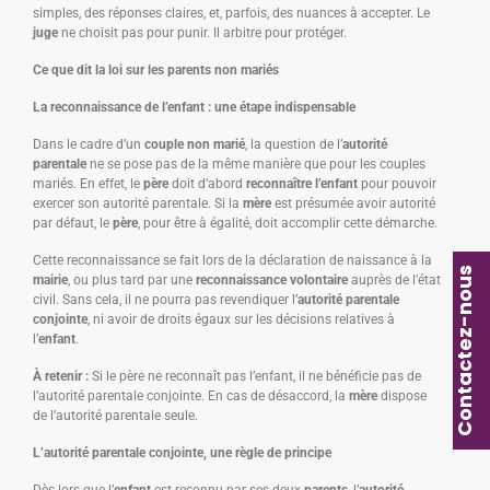
simples, des réponses claires, et, parfois, des nuances à accepter. Le
juge
ne choisit pas pour punir. Il arbitre pour protéger.
Ce que dit la loi sur les parents non mariés
La reconnaissance de l’enfant : une étape indispensable
Dans le cadre d’un
couple non marié
, la question de l’
autorité
parentale
ne se pose pas de la même manière que pour les couples
mariés. En effet, le
père
doit d’abord
reconnaître l’enfant
pour pouvoir
exercer son autorité parentale. Si la
mère
est présumée avoir autorité
par défaut, le
père
, pour être à égalité, doit accomplir cette démarche.
Cette reconnaissance se fait lors de la déclaration de naissance à la
Contactez-nous
mairie
, ou plus tard par une
reconnaissance volontaire
auprès de l’état
civil. Sans cela, il ne pourra pas revendiquer l’
autorité parentale
conjointe
, ni avoir de droits égaux sur les décisions relatives à
l’
enfant
.
À retenir :
Si le père ne reconnaît pas l’enfant, il ne bénéficie pas de
l’autorité parentale conjointe. En cas de désaccord, la
mère
dispose
de l’autorité parentale seule.
L’autorité parentale conjointe, une règle de principe