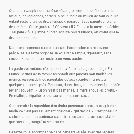
Quand un
couple non marié
se sépare, les émotions débordent. La
fatigue, les reproches, parfois la peur. Mais au milieu de tout cela, un
enfant
reste là, au centre, silencieux, regardant ses
parents
chercher
des repères. Qui le gardera ? Où vivra-t-il ? Est-ce à la
mère
de décider
? Au
père
? À la
justice
? Lorsqu’on n’a pas d’
alliance
, on craint que le
droit nous oublie.
Dans ces moments suspendus, une information claire devient
précieuse. Ce texte propose un éclairage simple, rigoureux, sans
jargon. Pas pour juger, juste pour
vous guider
.
La
garde des enfants
n’est pas une affaire de bague au doigt. En
France
, le
droit de la famille
reconnaît aux
parents non mariés
les
mêmes
responsabilités parentales
qu’aux couples mariés… à
quelques nuances près. Pourtant, dans l’imaginaire collectif, une idée
revient souvent : « Si on n’est pas mariés, la
mère
a tous les droits. »
En réalité, la
légalité
repose sur un tout autre socle.
Comprendre la
répartition des droits parentaux
dans un
couple non
marié
, ce n’est pas seulement chercher « qui décide ». C’est poser un
cadre, établir une
résidence
, garantir à l’
enfant
une vie aussi stable
que possible, malgré la séparation.
Ce texte vous accompagne dans cette traversée, avec des repères