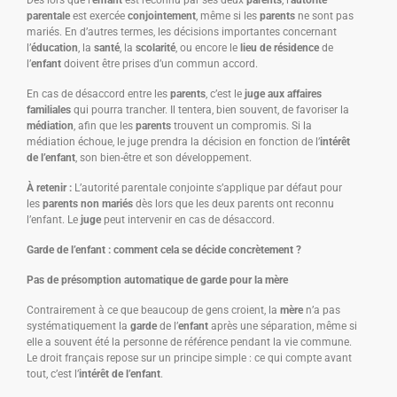
Dès lors que l’
enfant
est reconnu par ses deux
parents
, l’
autorité
parentale
est exercée
conjointement
, même si les
parents
ne sont pas
mariés. En d’autres termes, les décisions importantes concernant
l’
éducation
, la
santé
, la
scolarité
, ou encore le
lieu de résidence
de
l’
enfant
doivent être prises d’un commun accord.
En cas de désaccord entre les
parents
, c’est le
juge aux affaires
familiales
qui pourra trancher. Il tentera, bien souvent, de favoriser la
médiation
, afin que les
parents
trouvent un compromis. Si la
médiation échoue, le juge prendra la décision en fonction de l’
intérêt
de l’enfant
, son bien-être et son développement.
À retenir :
L’autorité parentale conjointe s’applique par défaut pour
les
parents non mariés
dès lors que les deux parents ont reconnu
l’enfant. Le
juge
peut intervenir en cas de désaccord.
Garde de l’enfant : comment cela se décide concrètement ?
Pas de présomption automatique de garde pour la mère
Contrairement à ce que beaucoup de gens croient, la
mère
n’a pas
systématiquement la
garde
de l’
enfant
après une séparation, même si
elle a souvent été la personne de référence pendant la vie commune.
Le droit français repose sur un principe simple : ce qui compte avant
tout, c’est l’
intérêt de l’enfant
.