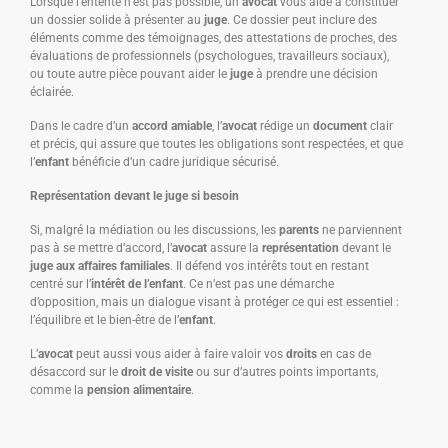
Lorsque l’entente n’est pas possible, un
avocat
vous aide à constituer
un dossier solide à présenter au
juge
. Ce dossier peut inclure des
éléments comme des témoignages, des attestations de proches, des
évaluations de professionnels (psychologues, travailleurs sociaux),
ou toute autre pièce pouvant aider le
juge
à prendre une décision
éclairée.
Dans le cadre d’un
accord amiable
, l’
avocat
rédige un
document
clair
et précis, qui assure que toutes les obligations sont respectées, et que
l’
enfant
bénéficie d’un cadre juridique sécurisé.
Représentation devant le juge si besoin
Si, malgré la médiation ou les discussions, les
parents
ne parviennent
pas à se mettre d’accord, l’
avocat
assure la
représentation
devant le
juge aux affaires familiales
. Il défend vos intérêts tout en restant
centré sur l’
intérêt de l’enfant
. Ce n’est pas une démarche
d’opposition, mais un dialogue visant à protéger ce qui est essentiel :
l’équilibre et le bien-être de l’
enfant
.
L’
avocat
peut aussi vous aider à faire valoir vos
droits
en cas de
désaccord sur le
droit de visite
ou sur d’autres points importants,
comme la
pension alimentaire
.