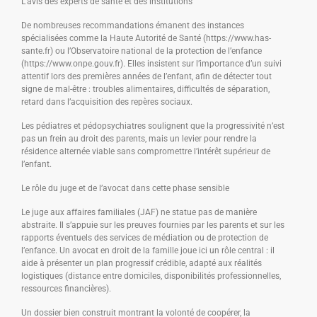
L’avis des experts de santé et des institutions
De nombreuses recommandations émanent des instances
spécialisées comme la Haute Autorité de Santé (https://www.has-
sante.fr) ou l’Observatoire national de la protection de l’enfance
(https://www.onpe.gouv.fr). Elles insistent sur l’importance d’un suivi
attentif lors des premières années de l’enfant, afin de détecter tout
signe de mal-être : troubles alimentaires, difficultés de séparation,
retard dans l’acquisition des repères sociaux.
Les pédiatres et pédopsychiatres soulignent que la progressivité n’est
pas un frein au droit des parents, mais un levier pour rendre la
résidence alternée viable sans compromettre l’intérêt supérieur de
l’enfant.
Le rôle du juge et de l’avocat dans cette phase sensible
Le juge aux affaires familiales (JAF) ne statue pas de manière
abstraite. Il s’appuie sur les preuves fournies par les parents et sur les
rapports éventuels des services de médiation ou de protection de
l’enfance. Un avocat en droit de la famille joue ici un rôle central : il
aide à présenter un plan progressif crédible, adapté aux réalités
logistiques (distance entre domiciles, disponibilités professionnelles,
ressources financières).
Un dossier bien construit montrant la volonté de coopérer, la