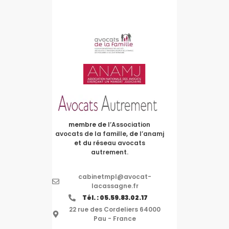
membre de
l’Association
avocats de la famille
, de
l’anamj
et du
réseau avocats
autrement.
cabinetmpl@avocat-
lacassagne.fr
Tél. : 05.59.83.02.17
22 rue des Cordeliers 64000
Pau - France