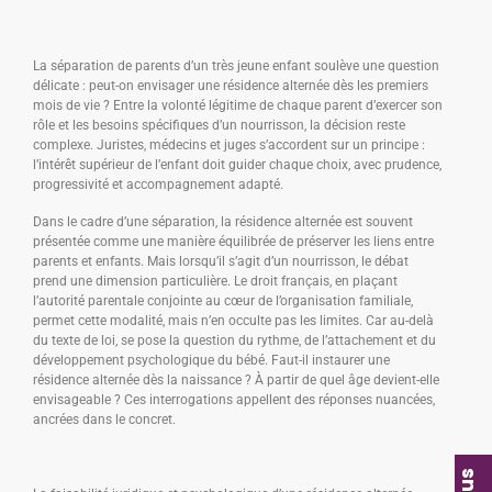
La séparation de parents d’un très jeune enfant soulève une question
délicate : peut-on envisager une résidence alternée dès les premiers
mois de vie ? Entre la volonté légitime de chaque parent d’exercer son
rôle et les besoins spécifiques d’un nourrisson, la décision reste
complexe. Juristes, médecins et juges s’accordent sur un principe :
l’intérêt supérieur de l’enfant doit guider chaque choix, avec prudence,
progressivité et accompagnement adapté.
Dans le cadre d’une séparation, la résidence alternée est souvent
présentée comme une manière équilibrée de préserver les liens entre
parents et enfants. Mais lorsqu’il s’agit d’un nourrisson, le débat
prend une dimension particulière. Le droit français, en plaçant
l’autorité parentale conjointe au cœur de l’organisation familiale,
permet cette modalité, mais n’en occulte pas les limites. Car au-delà
du texte de loi, se pose la question du rythme, de l’attachement et du
développement psychologique du bébé. Faut-il instaurer une
résidence alternée dès la naissance ? À partir de quel âge devient-elle
envisageable ? Ces interrogations appellent des réponses nuancées,
ancrées dans le concret.