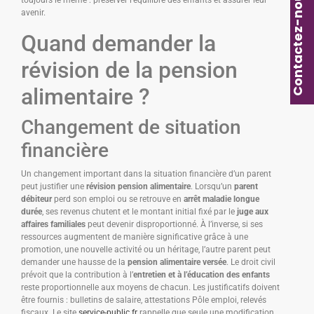
Contactez-nous
toujours le même : préserver l’équilibre des enfants et assurer leur
avenir.
Quand demander la
révision de la pension
alimentaire ?
Changement de situation
financière
Un changement important dans la situation financière d’un parent
peut justifier une
révision pension alimentaire
. Lorsqu’un
parent
débiteur
perd son emploi ou se retrouve en
arrêt maladie longue
durée
, ses revenus chutent et le montant initial fixé par le
juge aux
affaires familiales
peut devenir disproportionné. À l’inverse, si ses
ressources augmentent de manière significative grâce à une
promotion, une nouvelle activité ou un héritage, l’autre parent peut
demander une hausse de la
pension alimentaire versée
. Le droit civil
prévoit que la contribution à l’
entretien et à l’éducation des enfants
reste proportionnelle aux moyens de chacun. Les justificatifs doivent
être fournis : bulletins de salaire, attestations Pôle emploi, relevés
fiscaux. Le site
service-public.fr
rappelle que seule une modification