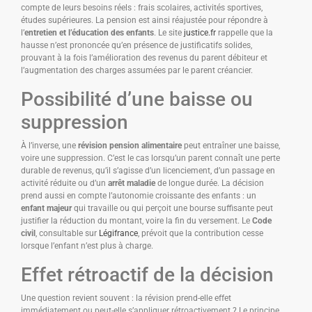
compte de leurs besoins réels : frais scolaires, activités sportives,
études supérieures. La pension est ainsi réajustée pour répondre à
l’
entretien et l’éducation des enfants
. Le site
justice.fr
rappelle que la
hausse n’est prononcée qu’en présence de justificatifs solides,
prouvant à la fois l’amélioration des revenus du parent débiteur et
l’augmentation des charges assumées par le parent créancier.
Possibilité d’une baisse ou
suppression
À l’inverse, une
révision pension alimentaire
peut entraîner une baisse,
voire une suppression. C’est le cas lorsqu’un parent connaît une perte
durable de revenus, qu’il s’agisse d’un licenciement, d’un passage en
activité réduite ou d’un
arrêt maladie
de longue durée. La décision
prend aussi en compte l’autonomie croissante des enfants : un
enfant majeur
qui travaille ou qui perçoit une bourse suffisante peut
justifier la réduction du montant, voire la fin du versement. Le
Code
civil
, consultable sur
Légifrance
, prévoit que la contribution cesse
lorsque l’enfant n’est plus à charge.
Effet rétroactif de la décision
Une question revient souvent : la révision prend-elle effet
immédiatement ou peut-elle s’appliquer rétroactivement ? Le principe