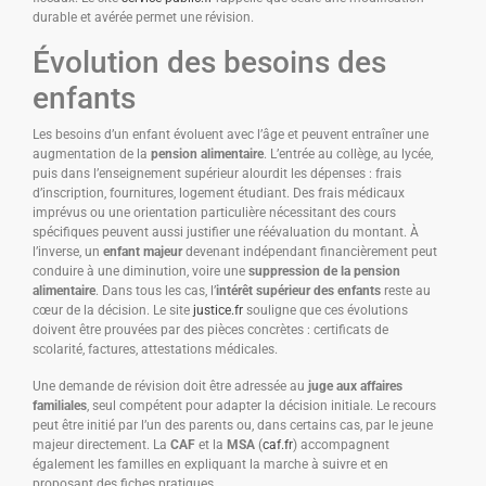
durable et avérée permet une révision.
Évolution des besoins des
enfants
Les besoins d’un enfant évoluent avec l’âge et peuvent entraîner une
augmentation de la
pension alimentaire
. L’entrée au collège, au lycée,
puis dans l’enseignement supérieur alourdit les dépenses : frais
d’inscription, fournitures, logement étudiant. Des frais médicaux
imprévus ou une orientation particulière nécessitant des cours
spécifiques peuvent aussi justifier une réévaluation du montant. À
l’inverse, un
enfant majeur
devenant indépendant financièrement peut
conduire à une diminution, voire une
suppression de la pension
alimentaire
. Dans tous les cas, l’
intérêt supérieur des enfants
reste au
cœur de la décision. Le site
justice.fr
souligne que ces évolutions
doivent être prouvées par des pièces concrètes : certificats de
scolarité, factures, attestations médicales.
Une demande de révision doit être adressée au
juge aux affaires
familiales
, seul compétent pour adapter la décision initiale. Le recours
peut être initié par l’un des parents ou, dans certains cas, par le jeune
majeur directement. La
CAF
et la
MSA
(
caf.fr
) accompagnent
également les familles en expliquant la marche à suivre et en
proposant des fiches pratiques.