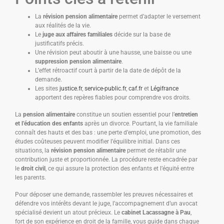
La
révision pension alimentaire
permet d’adapter le versement
aux réalités de la vie.
Le
juge aux affaires familiales
décide sur la base de
justificatifs précis.
Une révision peut aboutir à une hausse, une baisse ou une
suppression pension alimentaire
.
L’effet rétroactif court à partir de la date de dépôt de la
demande.
Les sites
justice.fr
,
service-public.fr
,
caf.fr
et
Légifrance
apportent des repères fiables pour comprendre vos droits.
La
pension alimentaire
constitue un soutien essentiel pour l’
entretien
et l’éducation des enfants
après un divorce. Pourtant, la vie familiale
connaît des hauts et des bas : une perte d’emploi, une promotion, des
études coûteuses peuvent modifier l’équilibre initial. Dans ces
situations, la
révision pension alimentaire
permet de rétablir une
contribution juste et proportionnée. La procédure reste encadrée par
le
droit civil
, ce qui assure la protection des enfants et l’équité entre
les parents.
Pour déposer une demande, rassembler les preuves nécessaires et
défendre vos intérêts devant le juge, l’accompagnement d’un avocat
spécialisé devient un atout précieux. Le
cabinet Lacassagne à Pau
,
fort de son expérience en droit de la famille, vous guide dans chaque