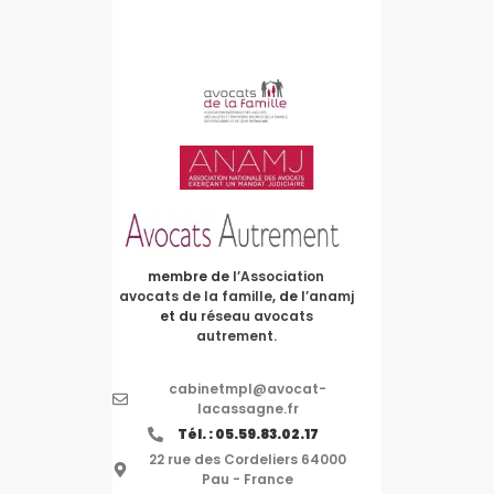
membre de
l’Association
avocats de la famille
, de
l’anamj
et du
réseau avocats
autrement.
cabinetmpl@avocat-
lacassagne.fr
Tél. : 05.59.83.02.17
22 rue des Cordeliers 64000
Pau - France