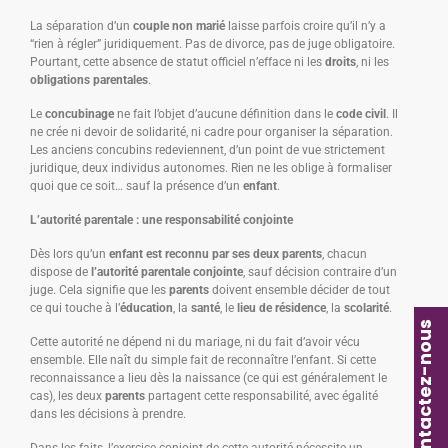
La séparation d’un
couple non marié
laisse parfois croire qu’il n’y a
“rien à régler” juridiquement. Pas de divorce, pas de juge obligatoire.
Pourtant, cette absence de statut officiel n’efface ni les
droits
, ni les
obligations parentales
.
Le
concubinage
ne fait l’objet d’aucune définition dans le
code civil
. Il
ne crée ni devoir de solidarité, ni cadre pour organiser la séparation.
Les anciens concubins redeviennent, d’un point de vue strictement
juridique, deux individus autonomes. Rien ne les oblige à formaliser
quoi que ce soit… sauf la présence d’un
enfant
.
L’autorité parentale : une responsabilité conjointe
Dès lors qu’un
enfant est reconnu par ses deux parents
, chacun
dispose de
l’autorité parentale conjointe
, sauf décision contraire d’un
juge. Cela signifie que les
parents
doivent ensemble décider de tout
ce qui touche à l’
éducation
, la
santé
, le
lieu de résidence
, la
scolarité
.
Contactez-nous
Cette autorité ne dépend ni du mariage, ni du fait d’avoir vécu
ensemble. Elle naît du simple fait de reconnaître l’enfant. Si cette
reconnaissance a lieu dès la naissance (ce qui est généralement le
cas), les deux
parents
partagent cette responsabilité, avec égalité
dans les décisions à prendre.