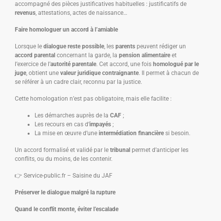
accompagné des pièces justificatives habituelles : justificatifs de
revenus
, attestations, actes de naissance…
Faire homologuer un accord à l’amiable
Lorsque le
dialogue reste possible
, les
parents
peuvent rédiger un
accord parental
concernant la garde, la
pension alimentaire
et
l’exercice de l’
autorité parentale
. Cet accord, une fois
homologué par le
juge
, obtient une
valeur juridique contraignante
. Il permet à chacun de
se référer à un cadre clair, reconnu par la justice.
Cette homologation n’est pas obligatoire, mais elle facilite :
Les démarches auprès de la
CAF
;
Les recours en cas d’
impayés
;
La mise en œuvre d’une
intermédiation financière
si besoin.
Un accord formalisé et validé par le
tribunal
permet d’anticiper les
conflits, ou du moins, de les contenir.
👉 Service-public.fr – Saisine du JAF
Préserver le dialogue malgré la rupture
Quand le conflit monte, éviter l’escalade