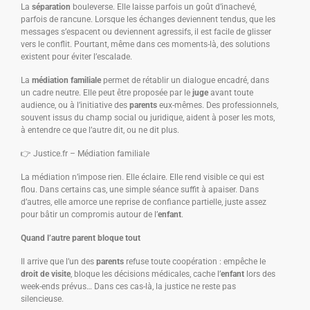
La
séparation
bouleverse. Elle laisse parfois un goût d’inachevé,
parfois de rancune. Lorsque les échanges deviennent tendus, que les
messages s’espacent ou deviennent agressifs, il est facile de glisser
vers le conflit. Pourtant, même dans ces moments-là, des solutions
existent pour éviter l’escalade.
La
médiation familiale
permet de rétablir un dialogue encadré, dans
un cadre neutre. Elle peut être proposée par le
juge
avant toute
audience, ou à l’initiative des
parents
eux-mêmes. Des professionnels,
souvent issus du champ social ou juridique, aident à poser les mots,
à entendre ce que l’autre dit, ou ne dit plus.
👉 Justice.fr – Médiation familiale
La médiation n’impose rien. Elle éclaire. Elle rend visible ce qui est
flou. Dans certains cas, une simple séance suffit à apaiser. Dans
d’autres, elle amorce une reprise de confiance partielle, juste assez
pour bâtir un compromis autour de l’
enfant
.
Quand l’autre parent bloque tout
Il arrive que l’un des
parents
refuse toute coopération : empêche le
droit de visite
, bloque les décisions médicales, cache l’
enfant
lors des
week-ends prévus… Dans ces cas-là, la justice ne reste pas
silencieuse.