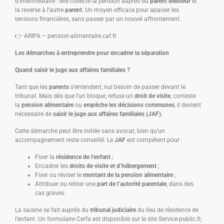
d’intermédiaire : elle collecte la pension auprès du
parent débiteur
et
la reverse à l’autre
parent
. Un moyen efficace pour apaiser les
tensions financières, sans passer par un nouvel affrontement.
👉 ARIPA – pension-alimentaire.caf.fr
Les démarches à entreprendre pour encadrer la séparation
Quand saisir le juge aux affaires familiales ?
Tant que les
parents
s’entendent, nul besoin de passer devant le
tribunal. Mais dès que l’un bloque, refuse un
droit de visite
, conteste
la
pension alimentaire
ou
empêche les décisions communes
, il devient
nécessaire de
saisir le juge aux affaires familiales (JAF)
.
Cette démarche peut être initiée sans avocat, bien qu’un
accompagnement reste conseillé. Le
JAF
est compétent pour :
Fixer la
résidence de l’enfant
;
Encadrer les
droits de visite et d’hébergement
;
Fixer ou réviser le
montant de la pension alimentaire
;
Attribuer ou retirer une
part de l’autorité parentale
, dans des
cas graves.
La saisine se fait auprès du
tribunal judiciaire
du lieu de résidence de
l’enfant. Un formulaire Cerfa est disponible sur le site Service-public.fr,