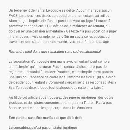
Un
bébé
vient de naître. Le couple se délite. Aucun mariage, aucun
PACS, juste des liens tissés au quotidien… et un enfant, au milieu.
Alors surgit l’inquiétude. Faut-il passer devant un
juge
? L’
autorité
parentale
change-t-elle ? Qui décide de la
résidence de l’enfant
, qui
doit verser une
pension alimentaire
? Ce texte n’a pas vocation à juger
ni à imposer. Il vise simplement à
offrir un cap
à celles et ceux qui
traversent une séparation
non mariée
avec un enfant en bas âge.
Reprendre pied dans une séparation sans cadre matrimonial
La séparation d’un
couple non marié
avec un enfant peut sembler
plus “simple” qu’un
divorce
. Pas de contrat à dissoudre, pas de
régime matrimonial à liquider. Pourtant, cette simplicité est parfois
une illusion. L’absence de cadre légal renforce les flous. Qui a le droit
de décider pour l’
enfant
? Comment s’organisent les responsabilités ?
Et si l’un des deux bloque tout dialogue, que reste-t-il à faire ?
Au fil de cet article, vous trouverez
des repères juridiques
, des
outils
pratiques
et des
pistes concrètes
pour organiser l’après. Pas à pas.
Sans se perdre dans les papiers, ni dans les émotions.
Être parents sans être mariés : ce que dit le droit
Le concubinage n’est pas un statut juridique