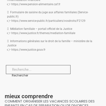
l’intermédiation financière
👉 https://www.pension-alimentaire.caf.fr
 Formulaire de saisine du juge aux affaires familiales (Service-
public.fr)
👉 https://www.service-public.fr/particuliers/vosdroits/F2129
 Médiation familiale – portail officiel de la Justice
👉 https://www.justice.fr/themes/mediation-familiale
 Informations générales sur le droit de la famille – ministère de la
Justice
👉 https://www.justice.gouv.fr
Rechercher
mieux comprendre
COMMENT ORGANISER LES VACANCES SCOLAIRES DES
ENFANTS EN CAS DE SEPARATION OU DE DIVORCE?