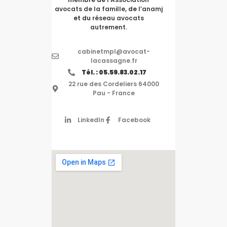
avocats de la famille
, de
l’anamj
et du
réseau avocats
autrement.
cabinetmpl@avocat-
lacassagne.fr
Tél. : 05.59.83.02.17
22 rue des Cordeliers 64000
Pau - France
LinkedIn
Facebook