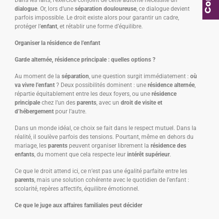
Dans les faits, l’exercice conjoint de cette autorité nécessite un
dialogue
. Or, lors d’une
séparation douloureuse
, ce dialogue devient
parfois impossible. Le droit existe alors pour garantir un cadre,
protéger l’
enfant
, et rétablir une forme d’équilibre.
Organiser la résidence de l’enfant
Garde alternée, résidence principale : quelles options ?
Au moment de la
séparation
, une question surgit immédiatement :
où
va vivre l’enfant
? Deux possibilités dominent : une
résidence alternée
,
répartie équitablement entre les deux foyers, ou une
résidence
principale
chez l’un des
parents
, avec un
droit de visite et
d’hébergement
pour l’autre.
Dans un monde idéal, ce choix se fait dans le respect mutuel. Dans la
réalité, il soulève parfois des tensions. Pourtant, même en dehors du
mariage, les
parents
peuvent organiser librement la
résidence des
enfants
, du moment que cela respecte leur
intérêt supérieur
.
Ce que le droit attend ici, ce n’est pas une égalité parfaite entre les
parents
, mais une solution cohérente avec le quotidien de l’enfant :
scolarité, repères affectifs, équilibre émotionnel.
Ce que le juge aux affaires familiales peut décider