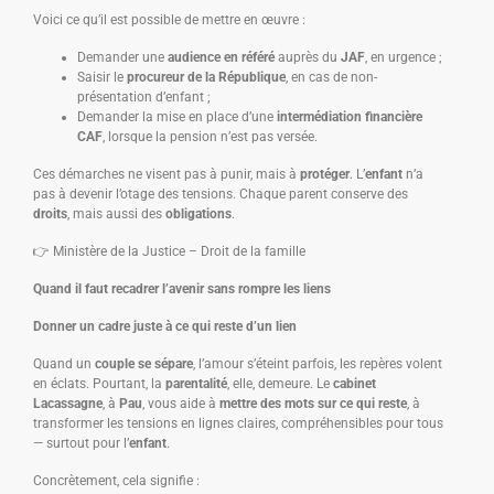
Voici ce qu’il est possible de mettre en œuvre :
Demander une
audience en référé
auprès du
JAF
, en urgence ;
Saisir le
procureur de la République
, en cas de non-
présentation d’enfant ;
Demander la mise en place d’une
intermédiation financière
CAF
, lorsque la pension n’est pas versée.
Ces démarches ne visent pas à punir, mais à
protéger
. L’
enfant
n’a
pas à devenir l’otage des tensions. Chaque parent conserve des
droits
, mais aussi des
obligations
.
👉 Ministère de la Justice – Droit de la famille
Quand il faut recadrer l’avenir sans rompre les liens
Donner un cadre juste à ce qui reste d’un lien
Quand un
couple se sépare
, l’amour s’éteint parfois, les repères volent
en éclats. Pourtant, la
parentalité
, elle, demeure. Le
cabinet
Lacassagne
, à
Pau
, vous aide à
mettre des mots sur ce qui reste
, à
transformer les tensions en lignes claires, compréhensibles pour tous
— surtout pour l’
enfant
.
Concrètement, cela signifie :