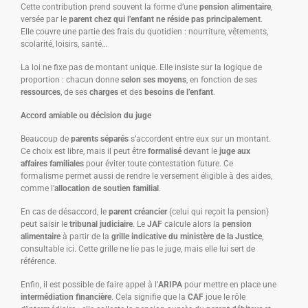
Cette contribution prend souvent la forme d’une
pension alimentaire
,
versée par le
parent chez qui l’enfant ne réside pas principalement
.
Elle couvre une partie des frais du quotidien : nourriture, vêtements,
scolarité, loisirs, santé…
La loi ne fixe pas de montant unique. Elle insiste sur la logique de
proportion : chacun donne
selon ses moyens
, en fonction de ses
ressources
, de ses
charges
et des
besoins de l’enfant
.
Accord amiable ou décision du juge
Beaucoup de
parents séparés
s’accordent entre eux sur un montant.
Ce choix est libre, mais il peut être
formalisé
devant le
juge aux
affaires familiales
pour éviter toute contestation future. Ce
formalisme permet aussi de rendre le versement éligible à des aides,
comme l’
allocation de soutien familial
.
En cas de désaccord, le
parent créancier
(celui qui reçoit la pension)
peut saisir le
tribunal judiciaire
. Le
JAF
calcule alors la
pension
alimentaire
à partir de la
grille indicative du ministère de la Justice
,
consultable ici. Cette grille ne lie pas le juge, mais elle lui sert de
référence.
Enfin, il est possible de faire appel à l’
ARIPA
pour mettre en place une
intermédiation financière
. Cela signifie que la
CAF
joue le rôle