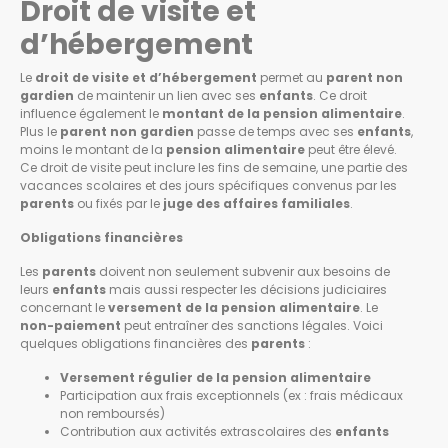
Droit de visite et
d’hébergement
Le
droit de visite et d’hébergement
permet au
parent non
gardien
de maintenir un lien avec ses
enfants
. Ce droit
influence également le
montant de la pension alimentaire
.
Plus le
parent non gardien
passe de temps avec ses
enfants
,
moins le montant de la
pension alimentaire
peut être élevé.
Ce droit de visite peut inclure les fins de semaine, une partie des
vacances scolaires et des jours spécifiques convenus par les
parents
ou fixés par le
juge des affaires familiales
.
Obligations financières
Les
parents
doivent non seulement subvenir aux besoins de
leurs
enfants
mais aussi respecter les décisions judiciaires
concernant le
versement de la pension alimentaire
. Le
non-paiement
peut entraîner des sanctions légales. Voici
quelques obligations financières des
parents
:
Versement régulier de la pension alimentaire
Participation aux frais exceptionnels (ex : frais médicaux
non remboursés)
Contribution aux activités extrascolaires des
enfants