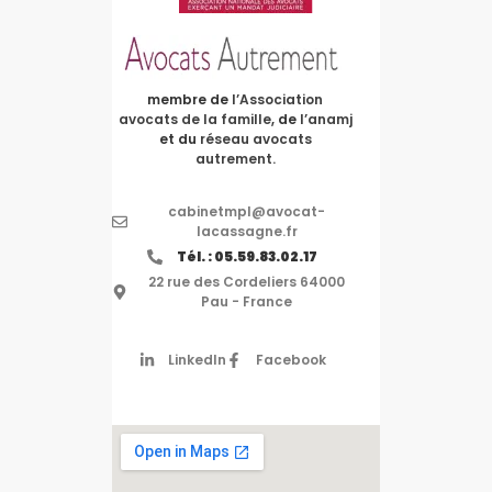
membre de
l’Association
avocats de la famille
, de
l’anamj
et du
réseau avocats
autrement.
cabinetmpl@avocat-
lacassagne.fr
Tél. : 05.59.83.02.17
22 rue des Cordeliers 64000
Pau - France
LinkedIn
Facebook