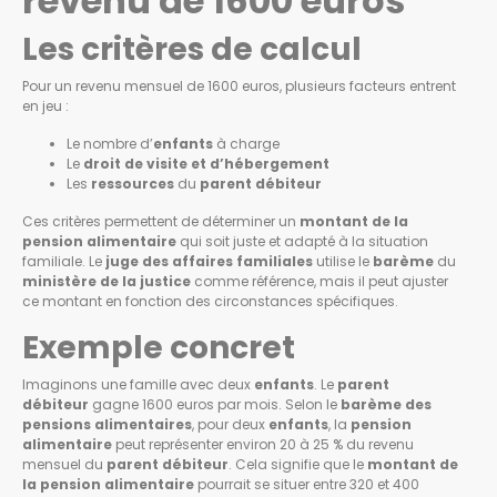
revenu de 1600 euros
Les critères de calcul
Pour un revenu mensuel de 1600 euros, plusieurs facteurs entrent
en jeu :
Le nombre d’
enfants
à charge
Le
droit de visite et d’hébergement
Les
ressources
du
parent débiteur
Ces critères permettent de déterminer un
montant de la
pension alimentaire
qui soit juste et adapté à la situation
familiale. Le
juge des affaires familiales
utilise le
barème
du
ministère de la justice
comme référence, mais il peut ajuster
ce montant en fonction des circonstances spécifiques.
Exemple concret
Imaginons une famille avec deux
enfants
. Le
parent
débiteur
gagne 1600 euros par mois. Selon le
barème des
pensions alimentaires
, pour deux
enfants
, la
pension
alimentaire
peut représenter environ 20 à 25 % du revenu
mensuel du
parent débiteur
. Cela signifie que le
montant de
la pension alimentaire
pourrait se situer entre 320 et 400