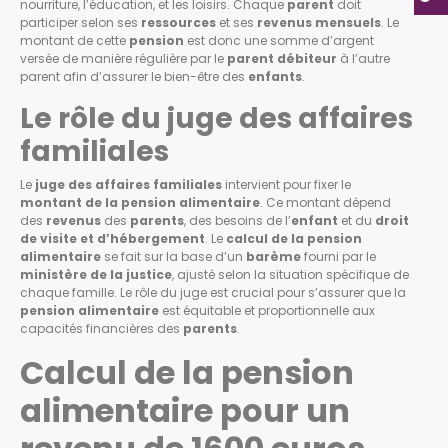
nourriture, l’éducation, et les loisirs. Chaque
parent
doit
participer selon ses
ressources
et ses
revenus mensuels
. Le
montant de cette
pension
est donc une somme d’argent
versée de manière régulière par le
parent débiteur
à l’autre
parent afin d’assurer le bien-être des
enfants
.
Le rôle du juge des affaires
familiales
Le
juge des affaires familiales
intervient pour fixer le
montant de la pension alimentaire
. Ce montant dépend
des
revenus
des
parents
, des besoins de l’
enfant
et du
droit
de visite et d’hébergement
. Le
calcul de la pension
alimentaire
se fait sur la base d’un
barème
fourni par le
ministère de la justice
, ajusté selon la situation spécifique de
chaque famille. Le rôle du juge est crucial pour s’assurer que la
pension alimentaire
est équitable et proportionnelle aux
capacités financières des
parents
.
Calcul de la pension
alimentaire pour un