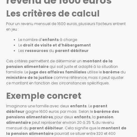
revenu de 1600 euros
Les critères de calcul
Pour un revenu mensuel de 1600 euros, plusieurs facteurs entrent
en jeu :
Le nombre d’
enfants
à charge
Le
droit de visite et d’hébergement
Les
ressources
du
parent débiteur
Ces critères permettent de déterminer un
montant de la
pension alimentaire
qui soit juste et adapté à la situation
familiale. Le
juge des affaires familiales
utilise le
barème
du
ministère de la justice
comme référence, mais il peut ajuster
ce montant en fonction des circonstances spécifiques.
Exemple concret
Imaginons une famille avec deux
enfants
. Le
parent
débiteur
gagne 1600 euros par mois. Selon le
barème des
pensions alimentaires
, pour deux
enfants
, la
pension
alimentaire
peut représenter environ 20 à 25 % du revenu
mensuel du
parent débiteur
. Cela signifie que le
montant de
la pension alimentaire
pourrait se situer entre 320 et 400