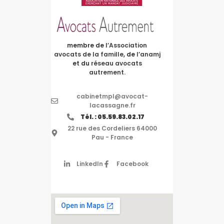
membre de
l’Association
avocats de la famille
, de
l’anamj
et du
réseau avocats
autrement.
cabinetmpl@avocat-
lacassagne.fr
Tél. : 05.59.83.02.17
22 rue des Cordeliers 64000
Pau - France
LinkedIn
Facebook