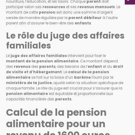
nourriture, l’éducation, et les loisirs. Chaque
parent
doit
participer selon ses
ressources
et ses
revenus mensuels
. Le
montant de cette
pension
est donc une somme d’argent
versée de manière régulière par le
parent débiteur
à l’autre
parent afin d’assurer le bien-être des
enfants
.
Le rôle du juge des affaires
familiales
Le
juge des affaires familiales
intervient pour fixer le
montant de la pension alimentaire
. Ce montant dépend
des
revenus
des
parents
, des besoins de l’
enfant
et du
droit
de visite et d’hébergement
. Le
calcul de la pension
alimentaire
se fait sur la base d’un
barème
fourni par le
ministère de la justice
, ajusté selon la situation spécifique de
chaque famille. Le rôle du juge est crucial pour s’assurer que la
pension alimentaire
est équitable et proportionnelle aux
capacités financières des
parents
.
Calcul de la pension
alimentaire pour un