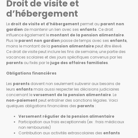
Droit de visite et
d’hébergement
Le
droit de visite et d’hébergement
permet au
parent non
gardien
de maintenir un lien avec ses
enfants
. Ce droit
influence également le
montant de la pension alimentaire
.
Plus le
parent non gardien
passe de temps avec ses
enfants
,
moins le montant de la
pension alimentaire
peut être élevé.
Ce droit de visite peut inclure les fins de semaine, une partie des
vacances scolaires et des jours spécifiques convenus par les
parents
ou fixés par le
juge des affaires familiales
.
Obligations financières
Les
parents
doivent non seulement subvenir aux besoins de
leurs
enfants
mais aussi respecter les décisions judiciaires
concernant le
versement de la pension alimentaire
. Le
non-paiement
peut entraîner des sanctions légales. Voici
quelques obligations financières des
parents
:
Versement régulier de la pension alimentaire
Participation aux frais exceptionnels (ex : frais médicaux
non remboursés)
Contribution aux activités extrascolaires des
enfants