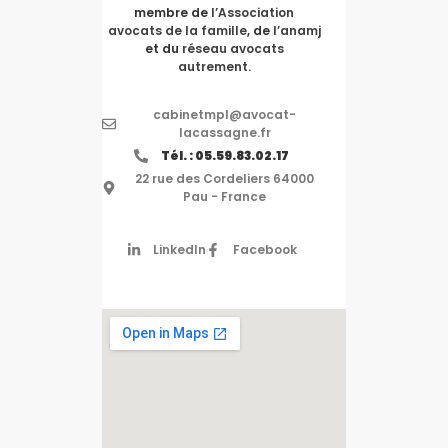
membre de
l’Association
avocats de la famille
, de
l’anamj
et du
réseau avocats
autrement.
cabinetmpl@avocat-
lacassagne.fr
Tél. : 05.59.83.02.17
22 rue des Cordeliers 64000
Pau - France
LinkedIn
Facebook