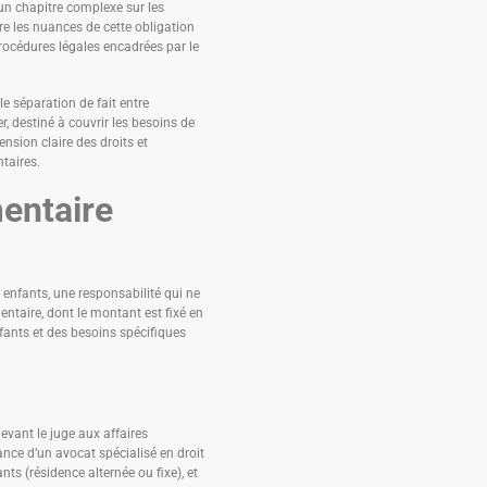
un chapitre complexe sur les
re les nuances de cette obligation
 procédures légales encadrées par le
e séparation de fait entre
r, destiné à couvrir les besoins de
nsion claire des droits et
taires.
mentaire
s enfants, une responsabilité qui ne
entaire, dont le montant est fixé en
fants et des besoins spécifiques
evant le juge aux affaires
tance d’un avocat spécialisé en droit
nts (résidence alternée ou fixe), et