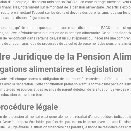
tion d’un couple, qu’ils soient unis par un PACS ou en concubinage, ouvre souvent 
 financières, notamment sur le montant de la pension alimentaire. Cet article explo
 rupture, en mettant l’accent sur les droits et devoirs des parents, ainsi que sur les
 et autres dispositifs juridiques.
une union, qu’elle soit marquée par un divorce, une dissolution de PACS, ou une simpl
es, soulève inévitablement la question de la pension alimentaire. Ce soutien financie
ou de l’ex-conjoint dans certains cas, est un sujet épineux qui nécessite une compréhe
ns de chacun, ainsi que du processus de calcul et de versement des pensions alimen
re Juridique de la Pension Ali
gations alimentaires et législation
Code civil, chaque parent a l’obligation de contribuer à l’entretien et à l’éducation de
pas avec la séparation. Cette contribution prend souvent la forme d’une pension alim
mpte des ressources et des revenus du parent débiteur, de la situation de vie des en
r éducation et leur bien-être.
procédure légale
on de la pension alimentaire est généralement le résultat d’une procédure judiciaire d
s. Cette étape peut être initiée par l’un des parents ou les deux, avec ou sans l’assis
ille. Le juge évalue la situation financière des parents, le mode de résidence des enfa