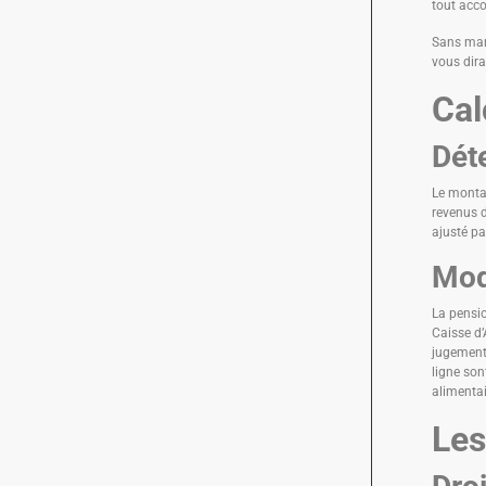
tout acco
Sans mari
vous dir
Cal
Dét
Le montan
revenus d
ajusté pa
Mod
La pensio
Caisse d’
jugement,
ligne son
alimentai
Les