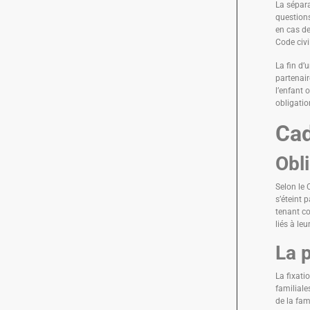
La sépara
questions
en cas de
Code civil
La fin d’
partenair
l’enfant 
obligatio
Cad
Obli
Selon le 
s’éteint 
tenant co
liés à leu
La 
La fixati
familiale
de la fam