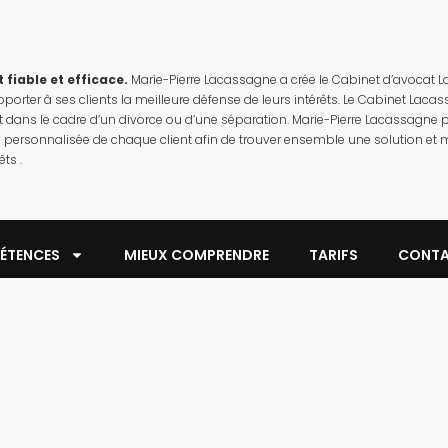
 fiable et efficace.
Marie-Pierre Lacassagne a crée le Cabinet d’avocat 
pporter à ses clients la meilleure défense de leurs intérêts. Le Cabinet L
ans le cadre d’un divorce ou d’une séparation. Marie-Pierre Lacassagne pri
e personnalisée de chaque client afin de trouver ensemble une solution et m
êts .
ÉTENCES
MIEUX COMPRENDRE
TARIFS
CONT