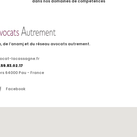
dans nos domaines de compétences
e
, de
l’anamj
et du
réseau avocats autrement.
cat-lacassagne.fr
5.59.83.02.17
ers 64000 Pau - France
Facebook