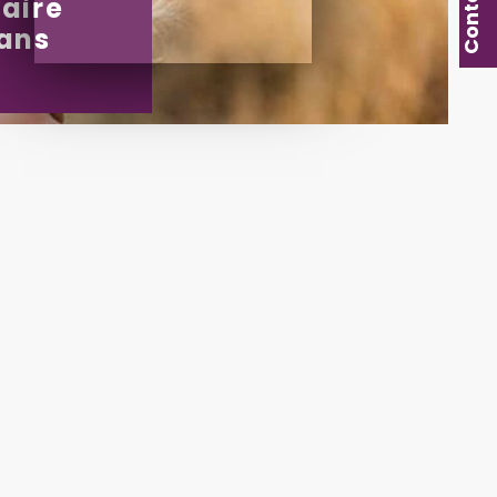
aire
sans