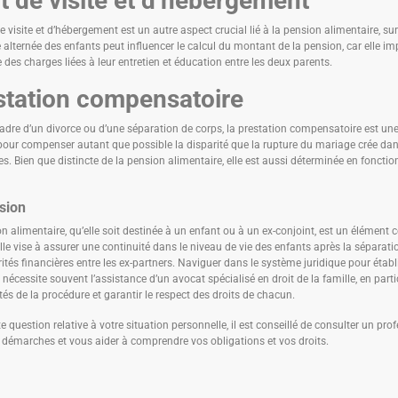
t de visite et d’hébergement
de visite et d’hébergement est un autre aspect crucial lié à la pension alimentaire, su
 alternée des enfants peut influencer le calcul du montant de la pension, car elle im
e des charges liées à leur entretien et éducation entre les deux parents.
station compensatoire
adre d’un divorce ou d’une séparation de corps, la prestation compensatoire est u
 pour compenser autant que possible la disparité que la rupture du mariage crée dan
es. Bien que distincte de la pension alimentaire, elle est aussi déterminée en foncti
sion
n alimentaire, qu’elle soit destinée à un enfant ou à un ex-conjoint, est un élément ce
lle vise à assurer une continuité dans le niveau de vie des enfants après la séparatio
rités financières entre les ex-partners. Naviguer dans le système juridique pour établ
 nécessite souvent l’assistance d’un avocat spécialisé en droit de la famille, en partic
és de la procédure et garantir le respect des droits de chacun.
e question relative à votre situation personnelle, il est conseillé de consulter un pro
démarches et vous aider à comprendre vos obligations et vos droits.