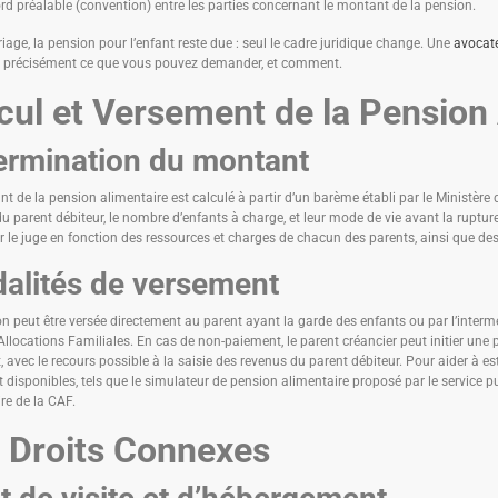
rd préalable (convention) entre les parties concernant le montant de la pension.
age, la pension pour l’enfant reste due : seul le cadre juridique change. Une
avocate
a précisément ce que vous pouvez demander, et comment.
cul et Versement de la Pension
ermination du montant
t de la pension alimentaire est calculé à partir d’un barème établi par le Ministère 
u parent débiteur, le nombre d’enfants à charge, et leur mode de vie avant la ruptu
r le juge en fonction des ressources et charges de chacun des parents, ainsi que de
alités de versement
n peut être versée directement au parent ayant la garde des enfants ou par l’interméd
Allocations Familiales. En cas de non-paiement, le parent créancier peut initier une 
 avec le recours possible à la saisie des revenus du parent débiteur. Pour aider à es
t disponibles, tels que le simulateur de pension alimentaire proposé par le service pu
re de la CAF.
 Droits Connexes