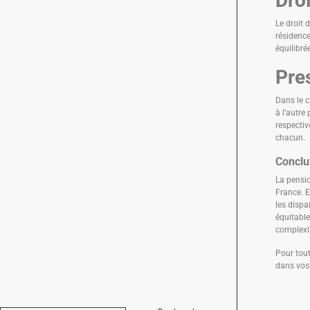
Droi
Le droit 
résidence
équilibré
Pre
Dans le c
à l’autre
respectiv
chacun.
Conclu
La pensio
France. E
les dispa
équitable
complexit
Pour tout
dans vos 