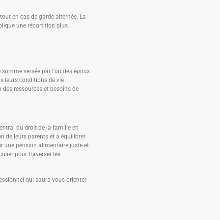
rtout en cas de garde alternée. La
plique une répartition plus
ne somme versée par l’un des époux
s leurs conditions de vie
on des ressources et besoins de
ntral du droit de la famille en
n de leurs parents et à équilibrer
ir une pension alimentaire juste et
ulier pour traverser les
fessionnel qui saura vous orienter