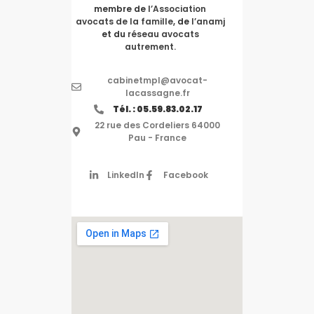
membre de
l’Association
avocats de la famille
, de
l’anamj
et du
réseau avocats
autrement.
cabinetmpl@avocat-
lacassagne.fr
Tél. : 05.59.83.02.17
22 rue des Cordeliers 64000
Pau - France
LinkedIn
Facebook